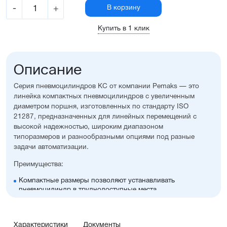
-
+
В корзину
Купить в 1 клик
Описание
Серия пневмоцилиндров KC от компании Pemaks — это
линейка компактных пневмоцилиндров с увеличенным
диаметром поршня, изготовленных по стандарту ISO
21287, предназначенных для линейных перемещений с
высокой надежностью, широким диапазоном
типоразмеров и разнообразными опциями под разные
задачи автоматизации.
Преимущества:
Компактные размеры позволяют устанавливать
пневмоцилиндр в труднодоступные места
Высокая стойкость к коррозии
Оптимальное соотношение цены и производительности
Диапазон диаметров поршня: 32...100 мм
Характеристики
Документы
Широкий ассортимент опций и монтажных