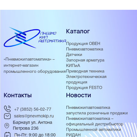
Каталог
Продукция ОВЕН
Пневмоавтоматика
Датчики
«Пневмокипавтоматика» –
Запорная арматура
интернет-магазин
КИПиА
Приводная техника
промышленного оборудования
Электротехническая
продукция
Продукция FESTO
Контакты
Новости
Пневмокипавтоматика
+7 (3852) 56-02-77
запустила розничные продажи
sales@pnevmokip.ru
Пневмокипавтоматика –
Барнаул ул. Антона
официальный дистрибьютор
Петрова 236
Промышленной автоматики
Пн-Пт: 9:00 до 18:00
РИДАН