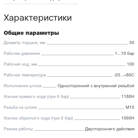
принадлежностей, включая антиприворотную
платформу
Характеристики
Высокая производительность.
Отличительные черты:
Общие параметры
Имеется опрос положения и упругие элементы
демпфирования
Диаметр поршня, мм
50
Простая установка датчиков положения с любой из
трёх сторон
Рабочее давление
1...10 бар
Подходит для использования в пищевой
промышленности
Рабочий ход, мм
100
Простой монтаж в ограниченном пространстве
Низкий уровень шума работы
Рабочая температура
-20...+80С
Исполнение штока
Односторонний с внутренней резьбой
Усилие прямого хода (при 6 бар)
1180Н
Резьба на штоке
М10
Усилие обратного хода (при 6 бар)
1060Н
Режим работы
Двустороннего действия