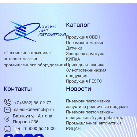
Каталог
Продукция ОВЕН
Пневмоавтоматика
Датчики
«Пневмокипавтоматика» –
Запорная арматура
интернет-магазин
КИПиА
Приводная техника
промышленного оборудования
Электротехническая
продукция
Продукция FESTO
Контакты
Новости
Пневмокипавтоматика
+7 (3852) 56-02-77
запустила розничные продажи
sales@pnevmokip.ru
Пневмокипавтоматика –
Барнаул ул. Антона
официальный дистрибьютор
Петрова 236
Промышленной автоматики
Пн-Пт: 9:00 до 18:00
РИДАН