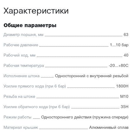
платформу
Характеристики
Высокая производительность.
Отличительные черты:
Общие параметры
Имеется опрос положения и упругие элементы
демпфирования
Диаметр поршня, мм
63
Простая установка датчиков положения с любой из
трёх сторон
Рабочее давление
1...10 бар
Подходит для использования в пищевой
промышленности
Рабочий ход, мм
40
Простой монтаж в ограниченном пространстве
Низкий уровень шума работы
Рабочая температура
-20...+80С
Исполнение штока
Односторонний с внутренней резьбой
Усилие прямого хода (при 6 бар)
1800Н
Резьба на штоке
М10
Усилие обратного хода (при 6 бар)
35Н
Режим работы
Одностороннего действия (пружина спереди)
Материал крышек
Алюминиевый сплав