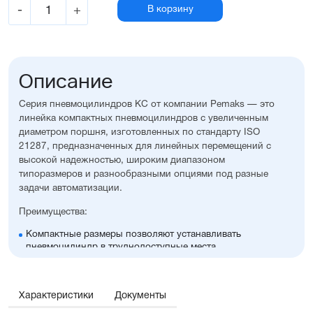
-
+
В корзину
Описание
Серия пневмоцилиндров KC от компании Pemaks — это
линейка компактных пневмоцилиндров с увеличенным
диаметром поршня, изготовленных по стандарту ISO
21287, предназначенных для линейных перемещений с
высокой надежностью, широким диапазоном
типоразмеров и разнообразными опциями под разные
задачи автоматизации.
Преимущества:
Компактные размеры позволяют устанавливать
пневмоцилиндр в труднодоступные места
Высокая стойкость к коррозии
Оптимальное соотношение цены и производительности
Диапазон диаметров поршня: 32...100 мм
Характеристики
Документы
Широкий ассортимент опций и монтажных
принадлежностей, включая антиприворотную