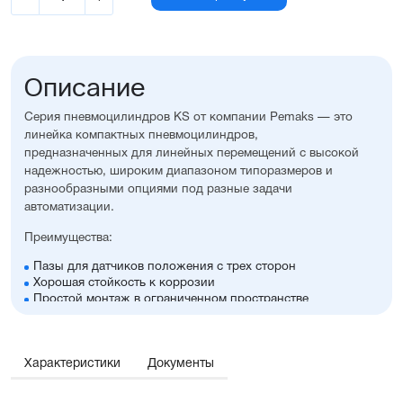
Описание
Серия пневмоцилиндров KS от компании Pemaks — это
линейка компактных пневмоцилиндров,
предназначенных для линейных перемещений с высокой
надежностью, широким диапазоном типоразмеров и
разнообразными опциями под разные задачи
автоматизации.
Преимущества:
Пазы для датчиков положения с трех сторон
Хорошая стойкость к коррозии
Простой монтаж в ограниченном пространстве
Диапазон диаметров поршня: 20...100 мм
Широкий ассортимент опций и монтажных
принадлежностей.
Характеристики
Документы
Отличительные черты: