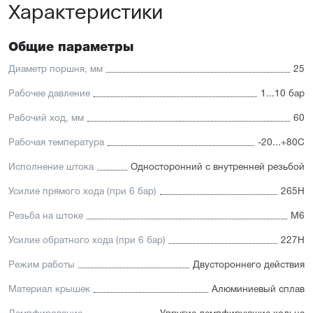
Характеристики
Низкий уровень шума
Упругие элементы демпфирования
Материал штока — нержавеющая сталь с
хромированным покрытием
Общие параметры
Уплотнение — полиуретан (PU) с возможностью
замены на уплотнения с расширенным температурным
Диаметр поршня, мм
25
диапазоном (FKM/Viton)
Рабочее давление
1...10 бар
Рабочий ход, мм
60
Рабочая температура
-20...+80С
Исполнение штока
Односторонний с внутренней резьбой
Усилие прямого хода (при 6 бар)
265Н
Резьба на штоке
М6
Усилие обратного хода (при 6 бар)
227Н
Режим работы
Двустороннего действия
Материал крышек
Алюминиевый сплав