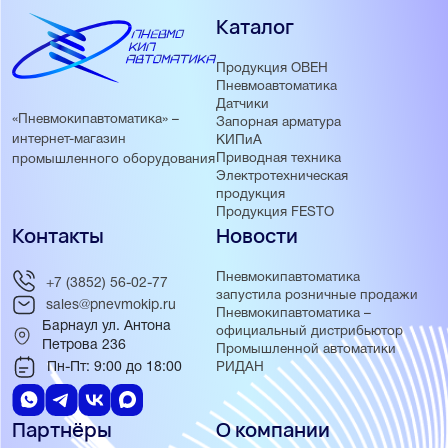
Каталог
Продукция ОВЕН
Пневмоавтоматика
Датчики
«Пневмокипавтоматика» –
Запорная арматура
интернет-магазин
КИПиА
Приводная техника
промышленного оборудования
Электротехническая
продукция
Продукция FESTO
Контакты
Новости
Пневмокипавтоматика
+7 (3852) 56-02-77
запустила розничные продажи
sales@pnevmokip.ru
Пневмокипавтоматика –
Барнаул ул. Антона
официальный дистрибьютор
Петрова 236
Промышленной автоматики
Пн-Пт: 9:00 до 18:00
РИДАН
Партнёры
О компании