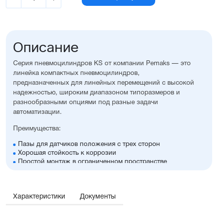
Описание
Серия пневмоцилиндров KS от компании Pemaks — это
линейка компактных пневмоцилиндров,
предназначенных для линейных перемещений с высокой
надежностью, широким диапазоном типоразмеров и
разнообразными опциями под разные задачи
автоматизации.
Преимущества:
Пазы для датчиков положения с трех сторон
Хорошая стойкость к коррозии
Простой монтаж в ограниченном пространстве
Диапазон диаметров поршня: 20...100 мм
Широкий ассортимент опций и монтажных
принадлежностей.
Характеристики
Документы
Отличительные черты: