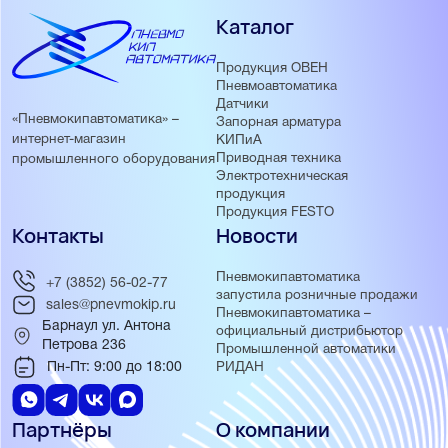
Каталог
Продукция ОВЕН
Пневмоавтоматика
Датчики
«Пневмокипавтоматика» –
Запорная арматура
интернет-магазин
КИПиА
Приводная техника
промышленного оборудования
Электротехническая
продукция
Продукция FESTO
Контакты
Новости
Пневмокипавтоматика
+7 (3852) 56-02-77
запустила розничные продажи
sales@pnevmokip.ru
Пневмокипавтоматика –
Барнаул ул. Антона
официальный дистрибьютор
Петрова 236
Промышленной автоматики
Пн-Пт: 9:00 до 18:00
РИДАН
Партнёры
О компании