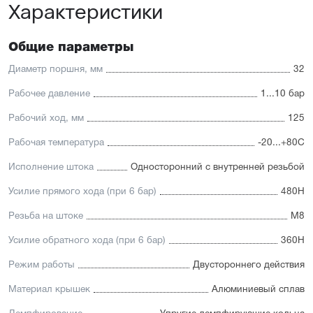
Характеристики
Низкий уровень шума
Упругие элементы демпфирования
Материал штока — нержавеющая сталь с
хромированным покрытием
Общие параметры
Уплотнение — полиуретан (PU) с возможностью
замены на уплотнения с расширенным температурным
Диаметр поршня, мм
32
диапазоном (FKM/Viton)
Рабочее давление
1...10 бар
Рабочий ход, мм
125
Рабочая температура
-20...+80С
Исполнение штока
Односторонний с внутренней резьбой
Усилие прямого хода (при 6 бар)
480Н
Резьба на штоке
М8
Усилие обратного хода (при 6 бар)
360Н
Режим работы
Двустороннего действия
Материал крышек
Алюминиевый сплав