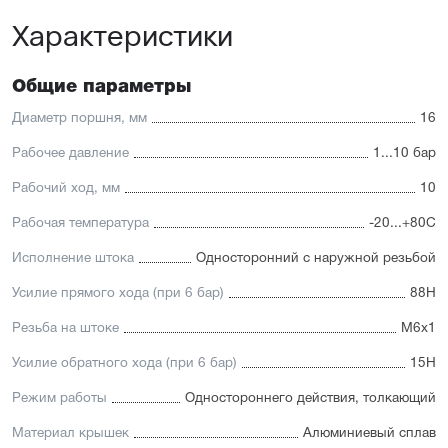
Характеристики
Отличительные черты:
Стойкость к коррозии, возможность использования в
пищевой промышленности
Общие параметры
Простой монтаж в ограниченном пространстве
Низкий уровень шума работы
Диаметр поршня, мм
16
Hytrel-скребок, не допускающий проникновение мелких
частиц в полость цилиндра
Рабочее давление
1...10 бар
Рабочий ход, мм
10
Рабочая температура
-20...+80С
Исполнение штока
Односторонний с наружной резьбой
Усилие прямого хода (при 6 бар)
88Н
Резьба на штоке
М6х1
Усилие обратного хода (при 6 бар)
15Н
Режим работы
Одностороннего действия, толкающий
Материал крышек
Алюминиевый сплав