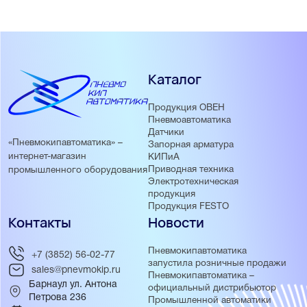
Каталог
Продукция ОВЕН
Пневмоавтоматика
Датчики
«Пневмокипавтоматика» –
Запорная арматура
интернет-магазин
КИПиА
Приводная техника
промышленного оборудования
Электротехническая
продукция
Продукция FESTO
Контакты
Новости
Пневмокипавтоматика
+7 (3852) 56-02-77
запустила розничные продажи
sales@pnevmokip.ru
Пневмокипавтоматика –
Барнаул ул. Антона
официальный дистрибьютор
Петрова 236
Промышленной автоматики