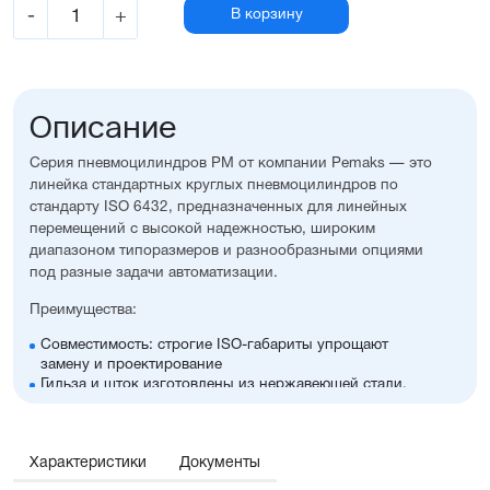
-
+
В корзину
Описание
Серия пневмоцилиндров PM от компании Pemaks — это
линейка стандартных круглых пневмоцилиндров по
стандарту ISO 6432, предназначенных для линейных
перемещений с высокой надежностью, широким
диапазоном типоразмеров и разнообразными опциями
под разные задачи автоматизации.
Преимущества:
Совместимость: строгие ISO-габариты упрощают
замену и проектирование
Гильза и шток изготовлены из нержавеющей стали,
крышки — из алюминия с элоксаловым покрытием
Возможность выбрать наличие регулируемого
демпфирования и опроса положений, а также
Характеристики
множество других полезных опций
Документы
Оптимальное соотношение цены и производительности