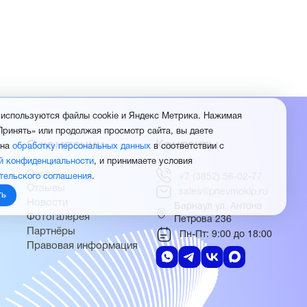
 используются файлы cookie и Яндекс Метрика. Нажимая
Принять» или продолжая просмотр сайта, вы даете
О компании
Контакты
 на
обработку персональных данных
в соответствии с
й конфиденциальности
, и принимаете условия
О нас
тельского соглашения
.
+7 (3852) 56-02-77
Отзывы
sales@pnevmokip.ru
ть
Новости
Барнаул ул. Антона
Фотогалерея
Петрова 236
Партнёры
Пн-Пт: 9:00 до 18:00
Правовая информация