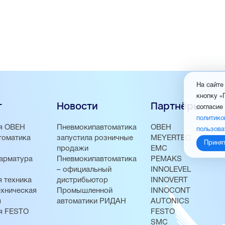
На сайте
кнопку «
г
Новости
Партнёры
согласие
политико
я ОВЕН
Пневмокипавтоматика
ОВЕН
пользова
томатика
запустила розничные
MEYERTEC
Приня
продажи
EMC
арматура
Пневмокипавтоматика
PEMAKS
– официальный
INNOLEVEL
 техника
дистрибьютор
INNOVERT
хническая
Промышленной
INNOCONT
я
автоматики РИДАН
AUTONICS
я FESTO
FESTO
SMC