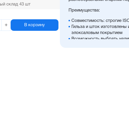
ый склад 43 шт
Преимущества:
Совместимость: строгие IS
+
В корзину
Гильза и шток изготовлены
элоксаловым покрытием
Возможность выбрать нали
положений, а также множес
Оптимальное соотношение 
Отличительные черты:
Стойкость к коррозии, во
Простой монтаж в ограниче
Низкий уровень шума рабо
Hytrel-скребок, не допуска
цилиндра