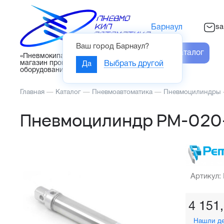
sa
Барнаул
Ваш город
Барнаул
?
Каталог
«Пневмокипавтоматика» – интернет-
магазин промышленного
Да
Выбрать другой
оборудования
Главная
—
Каталог
—
Пневмоавтоматика
—
Пневмоцилиндры
Пневмоцилиндр PM-020
Артикул:
4 151
Нашли д