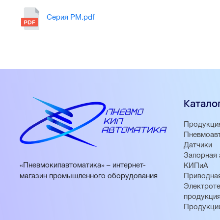
Серия PM.pdf
Катало
Продукци
Пневмоав
Датчики
Запорная 
«Пневмокипавтоматика» – интернет-
КИПиА
магазин промышленного оборудования
Приводная
Электроте
продукци
Продукци