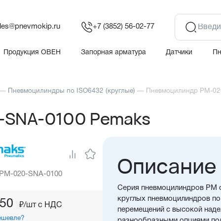
les@pnevmokip.ru
+7 (3852) 56-02-77
Продукция ОВЕН
Запорная арматура
Датчики
П
—
Пневмоцилиндры по ISO6432 (круглые)
—
Пневмоцилиндр PM-02
-SNA-0100 Pemaks
Описание
 PM-020-SNA-0100
Серия пневмоцилиндров PM о
круглых пневмоцилиндров по 
,50
₽/шт c НДС
перемещений с высокой над
ешевле?
разнообразными опциями под