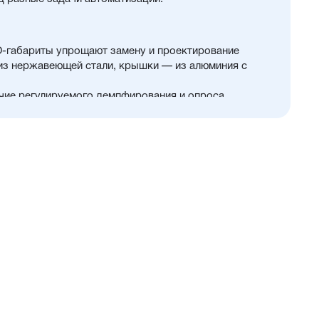
O-габариты упрощают замену и проектирование
 из нержавеющей стали, крышки — из алюминия с
чие регулируемого демпфирования и опроса
тво других полезных опций
цены и производительности
зможность использования в пищевой промышленности
нном пространстве
ты
ющий проникновение мелких частиц в полость