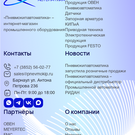
Продукция ОВЕН
Пневмоавтоматика
Датчики
«Пневмокипавтоматика» –
Запорная арматура
интернет-магазин
КИПиА
Приводная техника
промышленного оборудования
Электротехническая
продукция
Продукция FESTO
Контакты
Новости
Пневмокипавтоматика
+7 (3852) 56-02-77
запустила розничные продажи
sales@pnevmokip.ru
Пневмокипавтоматика –
Барнаул ул. Антона
официальный дистрибьютор
Петрова 236
Промышленной автоматики
Пн-Пт: 9:00 до 18:00
РИДАН
Партнёры
О компании
ОВЕН
О нас
MEYERTEC
Отзывы