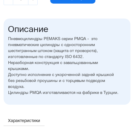
Описание
Пневмоцилиндры PEMAKS серии PMQA - это
пневматические цилиндры с односторонним
шестигранным штоком (защита от проворота),
изготовленные по стандарту ISO 6432.
Неразборная конструкция с завальцованными
крышками.
Доступно исполнение с укороченной задней крышкой
без резьбовой проушины и с торцевым подводом
воздуха.
Цилиндры PMQA изготавливаются на фабрике в Турции.
Диаметр поршня: от 16мм до 25мм
Возможно изготовление с нестандартным рабочим
ходом
Нерегулируемое демпфирование упругими элементами
Характеристики
Возможность установки датчиков положения,
благодаря установленному в поршне магниту