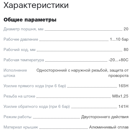
Характеристики
Корпус из нержавеющей стали SS304
Шток из нержавеющей стали SS316
Общие параметры
Диаметр поршня, мм
20
Рабочее давление
1...10 бар
Рабочий ход, мм
80
Рабочая температура
-20...+80С
Исполнение
Односторонний с наружной резьбой, защита от
штока
проворота
Усилие прямого хода (при 6 бар)
165Н
Резьба на штоке
М8х1,25
Усилие обратного хода (при 6 бар)
141Н
Режим работы
Двустороннего действия
Материал крышек
Алюминиевый сплав