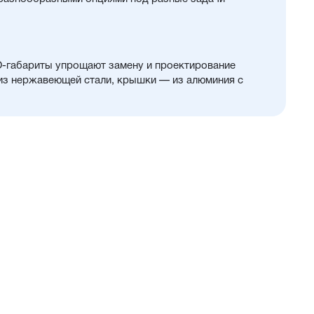
O-габариты упрощают замену и проектирование
 из нержавеющей стали, крышки — из алюминия с
чие регулируемого демпфирования и опроса
тво других полезных опций
цены и производительности
 32...100 мм
зможность использования в пищевой промышленности
нном пространстве
ты
ющий проникновение мелких частиц в полость