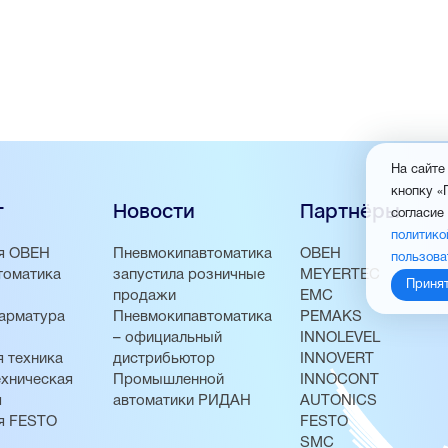
На сайте
кнопку «
г
Новости
Партнёры
согласие
политико
я ОВЕН
Пневмокипавтоматика
ОВЕН
пользова
томатика
запустила розничные
MEYERTEC
Приня
продажи
EMC
арматура
Пневмокипавтоматика
PEMAKS
– официальный
INNOLEVEL
 техника
дистрибьютор
INNOVERT
хническая
Промышленной
INNOCONT
я
автоматики РИДАН
AUTONICS
я FESTO
FESTO
SMC