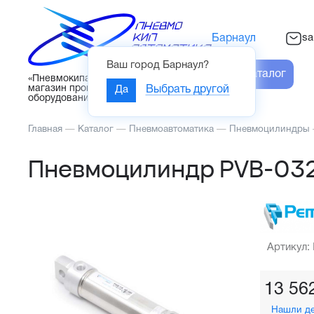
sa
Барнаул
Ваш город
Барнаул
?
Каталог
«Пневмокипавтоматика» – интернет-
магазин промышленного
Да
Выбрать другой
оборудования
Главная
—
Каталог
—
Пневмоавтоматика
—
Пневмоцилиндры
Пневмоцилиндр PVB-03
Артикул:
13 56
Нашли д