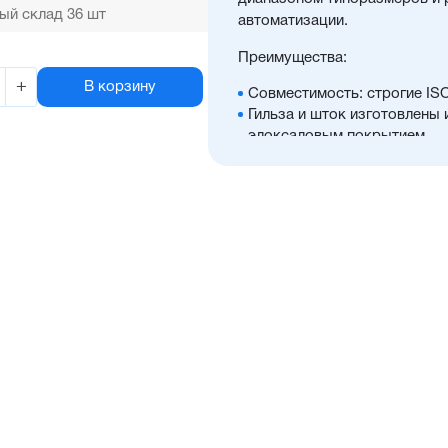
ый склад 36 шт
автоматизации.
Преимущества:
+
В корзину
Совместимость: строгие IS
Гильза и шток изготовлены
элоксаловым покрытием
Возможность выбрать нали
положений, а также множес
Оптимальное соотношение 
Диапазон диаметров поршня:
Отличительные черты:
Стойкость к коррозии, во
Простой монтаж в ограниче
Низкий уровень шума рабо
Hytrel-скребок, не допуска
цилиндра