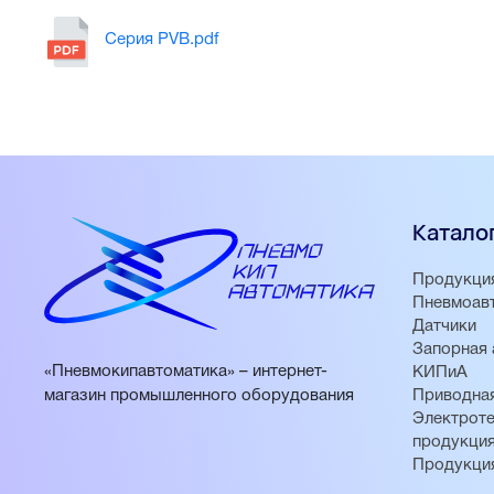
Серия PVB.pdf
Катало
Продукци
Пневмоав
Датчики
Запорная 
«Пневмокипавтоматика» – интернет-
КИПиА
магазин промышленного оборудования
Приводная
Электроте
продукци
Продукци