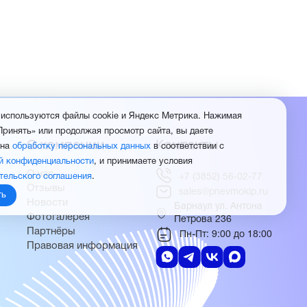
 используются файлы cookie и Яндекс Метрика. Нажимая
Принять» или продолжая просмотр сайта, вы даете
О компании
Контакты
 на
обработку персональных данных
в соответствии с
й конфиденциальности
, и принимаете условия
О нас
тельского соглашения
.
+7 (3852) 56-02-77
Отзывы
sales@pnevmokip.ru
ть
Новости
Барнаул ул. Антона
Фотогалерея
Петрова 236
Партнёры
Пн-Пт: 9:00 до 18:00
Правовая информация