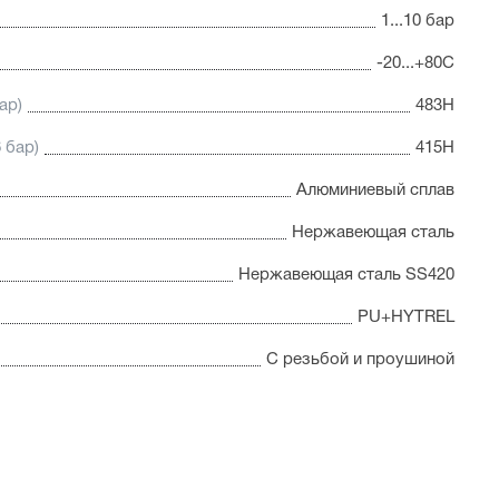
1...10 бар
-20...+80С
ар)
483Н
 бар)
415Н
Алюминиевый сплав
Нержавеющая сталь
Нержавеющая сталь SS420
PU+HYTREL
С резьбой и проушиной