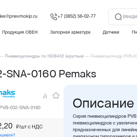
les@pnevmokip.ru
+7 (3852) 56-02-77
Продукция ОВЕН
Запорная арматура
Датчики
П
—
Пневмоцилиндры по ISO6432 (круглые)
—
Пневмоцилиндр PVB-0
2-SNA-0160 Pemaks
Описание
 PVB-032-SNA-0160
Серия пневмоцилиндров PVB 
пневмоцилиндров с увеличен
2,20
₽/шт c НДС
предназначенных для линейн
ешевле?
диапазоном типоразмеров и 