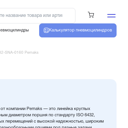
Калькулятор
пневмоцилиндров
невмоцилиндры
32-SNA-0160 Pemaks
от компании Pemaks — это линейка круглых
ным диаметром поршня по стандарту ISO 6432,
ых перемещений с высокой надежностью, широким
разнообразными опциями под разные задачи