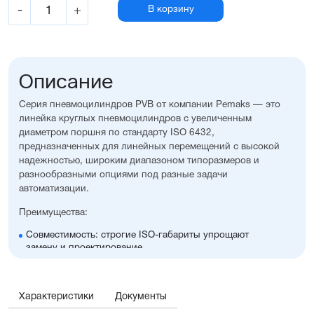
-
+
В корзину
Описание
Серия пневмоцилиндров PVB от компании Pemaks — это
линейка круглых пневмоцилиндров с увеличенным
диаметром поршня по стандарту ISO 6432,
предназначенных для линейных перемещений с высокой
надежностью, широким диапазоном типоразмеров и
разнообразными опциями под разные задачи
автоматизации.
Преимущества:
Совместимость: строгие ISO-габариты упрощают
замену и проектирование
Гильза и шток изготовлены из нержавеющей стали,
крышки — из алюминия с элоксаловым покрытием
Возможность выбрать наличие регулируемого
Характеристики
Документы
демпфирования и опроса положений, а также
множество других полезных опций