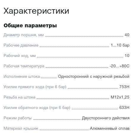
Оптимальное соотношение цены и производительности
Характеристики
Диапазон диаметров поршня: 32...100 мм
Отличительные черты:
Общие параметры
Стойкость к коррозии, возможность использования в
пищевой промышленности
Диаметр поршня, мм
40
Простой монтаж в ограниченном пространстве
Низкий уровень шума работы
Рабочее давление
1...10 бар
Hytrel-скребок, не допускающий проникновение мелких
частиц в полость цилиндра
Рабочий ход, мм
10
Рабочая температура
-20...+80С
Исполнение штока
Односторонний с наружной резьбой
Усилие прямого хода (при 6 бар)
753Н
Резьба на штоке
М12х1,25
Усилие обратного хода (при 6 бар)
633Н
Режим работы
Двустороннего действия
Материал крышек
Алюминиевый сплав