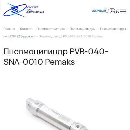
Барнаул
Главная
—
Каталог
—
Пневмоавтоматика
—
Пневмоцилиндры
—
Пневмоцилиндры
по ISO6432 (круглые)
—
Пневмоцилиндр PVB-040-SNA-0010 Pemaks
Пневмоцилиндр PVB-040-
SNA-0010 Pemaks