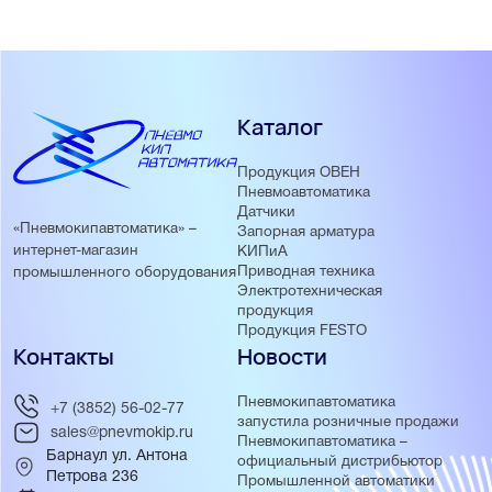
Каталог
Продукция ОВЕН
Пневмоавтоматика
Датчики
«Пневмокипавтоматика» –
Запорная арматура
интернет-магазин
КИПиА
Приводная техника
промышленного оборудования
Электротехническая
продукция
Продукция FESTO
Контакты
Новости
Пневмокипавтоматика
+7 (3852) 56-02-77
запустила розничные продажи
sales@pnevmokip.ru
Пневмокипавтоматика –
Барнаул ул. Антона
официальный дистрибьютор
Петрова 236
Промышленной автоматики