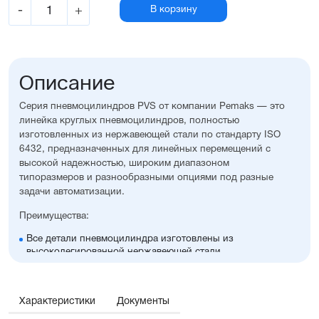
-
+
В корзину
Описание
Серия пневмоцилиндров PVS от компании Pemaks — это
линейка круглых пневмоцилиндров, полностью
изготовленных из нержавеющей стали по стандарту ISO
6432, предназначенных для линейных перемещений с
высокой надежностью, широким диапазоном
типоразмеров и разнообразными опциями под разные
задачи автоматизации.
Преимущества:
Все детали пневмоцилиндра изготовлены из
высоколегированной нержавеющей стали
Высокая стойкость к коррозии и окислению
Конструкция, адаптированная для работы в
запылённых и загрязнённых средах
Характеристики
Документы
Диапазон диаметров поршня: 8....25 мм
Широкий ассортимент опций и монтажных