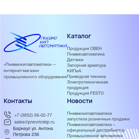
Каталог
Продукция ОВЕН
Пневмоавтоматика
Датчики
«Пневмокипавтоматика» –
Запорная арматура
интернет-магазин
КИПиА
Приводная техника
промышленного оборудования
Электротехническая
продукция
Продукция FESTO
Контакты
Новости
Пневмокипавтоматика
+7 (3852) 56-02-77
запустила розничные продажи
sales@pnevmokip.ru
Пневмокипавтоматика –
Барнаул ул. Антона
официальный дистрибьютор
Петрова 236
Промышленной автоматики