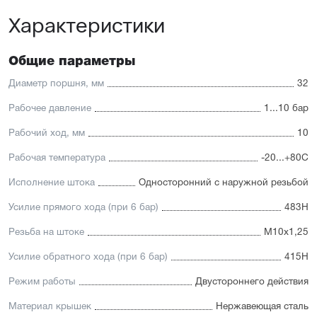
принадлежностей.
Характеристики
Отличительные черты:
Имеется опрос положения и упругие элементы
Общие параметры
демпфирования
Увеличенный срок службы благодаря
Диаметр поршня, мм
32
комбинированному уплотнению штока
Подходит для использования в пищевой
Рабочее давление
1...10 бар
промышленности
Простой монтаж в ограниченном пространстве
Рабочий ход, мм
10
Низкий уровень шума работы
Рабочая температура
-20...+80С
Исполнение штока
Односторонний с наружной резьбой
Усилие прямого хода (при 6 бар)
483Н
Резьба на штоке
М10х1,25
Усилие обратного хода (при 6 бар)
415Н
Режим работы
Двустороннего действия
Материал крышек
Нержавеющая сталь