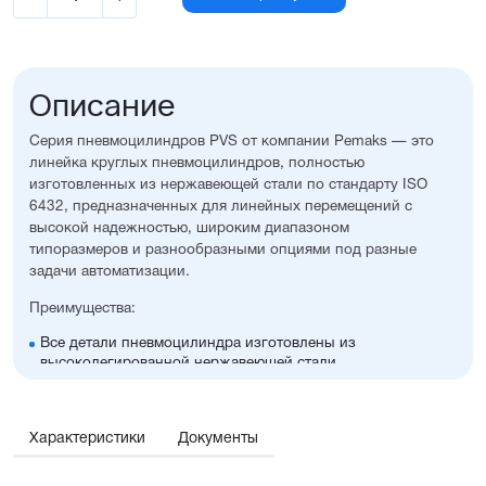
Описание
Серия пневмоцилиндров PVS от компании Pemaks — это
линейка круглых пневмоцилиндров, полностью
изготовленных из нержавеющей стали по стандарту ISO
6432, предназначенных для линейных перемещений с
высокой надежностью, широким диапазоном
типоразмеров и разнообразными опциями под разные
задачи автоматизации.
Преимущества:
Все детали пневмоцилиндра изготовлены из
высоколегированной нержавеющей стали
Высокая стойкость к коррозии и окислению
Конструкция, адаптированная для работы в
запылённых и загрязнённых средах
Характеристики
Документы
Диапазон диаметров поршня: 8....25 мм
Широкий ассортимент опций и монтажных
принадлежностей.