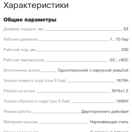
Характеристики
Отличительные черты:
Имеется опрос положения и упругие элементы
Общие параметры
демпфирования
Увеличенный срок службы благодаря
Диаметр поршня, мм
63
комбинированному уплотнению штока
Подходит для использования в пищевой
Рабочее давление
1...10 бар
промышленности
Простой монтаж в ограниченном пространстве
Рабочий ход, мм
200
Низкий уровень шума работы
Рабочая температура
-20...+80С
Исполнение штока
Односторонний с наружной резьбой
Усилие прямого хода (при 6 бар)
1870Н
Резьба на штоке
М16х1,5
Усилие обратного хода (при 6 бар)
1680Н
Режим работы
Двустороннего действия
Материал крышек
Нержавеющая сталь