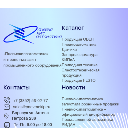
Каталог
Продукция ОВЕН
Пневмоавтоматика
Датчики
«Пневмокипавтоматика» –
Запорная арматура
интернет-магазин
КИПиА
Приводная техника
промышленного оборудования
Электротехническая
продукция
Продукция FESTO
Контакты
Новости
Пневмокипавтоматика
+7 (3852) 56-02-77
запустила розничные продажи
sales@pnevmokip.ru
Пневмокипавтоматика –
Барнаул ул. Антона
официальный дистрибьютор
Петрова 236
Промышленной автоматики
Пн-Пт: 9:00 до 18:00
РИДАН