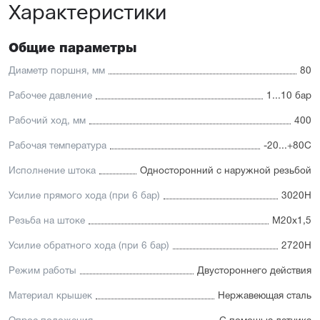
Характеристики
Отличительные черты:
Имеется опрос положения и упругие элементы
Общие параметры
демпфирования
Увеличенный срок службы благодаря
Диаметр поршня, мм
80
комбинированному уплотнению штока
Подходит для использования в пищевой
Рабочее давление
1...10 бар
промышленности
Простой монтаж в ограниченном пространстве
Рабочий ход, мм
400
Низкий уровень шума работы
Рабочая температура
-20...+80С
Исполнение штока
Односторонний с наружной резьбой
Усилие прямого хода (при 6 бар)
3020Н
Резьба на штоке
М20х1,5
Усилие обратного хода (при 6 бар)
2720Н
Режим работы
Двустороннего действия
Материал крышек
Нержавеющая сталь