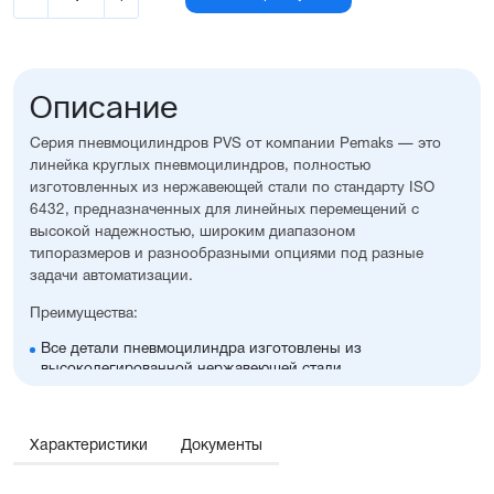
Описание
Серия пневмоцилиндров PVS от компании Pemaks — это
линейка круглых пневмоцилиндров, полностью
изготовленных из нержавеющей стали по стандарту ISO
6432, предназначенных для линейных перемещений с
высокой надежностью, широким диапазоном
типоразмеров и разнообразными опциями под разные
задачи автоматизации.
Преимущества:
Все детали пневмоцилиндра изготовлены из
высоколегированной нержавеющей стали
Высокая стойкость к коррозии и окислению
Конструкция, адаптированная для работы в
запылённых и загрязнённых средах
Характеристики
Документы
Диапазон диаметров поршня: 8....25 мм
Широкий ассортимент опций и монтажных
принадлежностей.