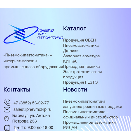
Каталог
Продукция ОВЕН
Пневмоавтоматика
Датчики
«Пневмокипавтоматика» –
Запорная арматура
интернет-магазин
КИПиА
Приводная техника
промышленного оборудования
Электротехническая
продукция
Продукция FESTO
Контакты
Новости
Пневмокипавтоматика
+7 (3852) 56-02-77
запустила розничные продажи
sales@pnevmokip.ru
Пневмокипавтоматика –
Барнаул ул. Антона
официальный дистрибьютор
Петрова 236
Промышленной автоматики
Пн-Пт: 9:00 до 18:00
РИДАН