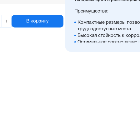
Преимущества:
+
В корзину
Компактные размеры позво
труднодоступные места
Высокая стойкость к корро
Оптимальное соотношение 
Диапазон диаметров поршня:
Широкий ассортимент опци
антиприворотную платформ
Высокая производительнос
Отличительные черты:
Имеется опрос положения 
Простая установка датчико
Подходит для использован
Простой монтаж в ограниче
Низкий уровень шума рабо