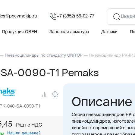
les@pnevmokip.ru
+7 (3852) 56-02-77
Продукция ОВЕН
Запорная арматура
Датчики
П
—
Пневмоцилиндры по стандарту UNITOP
—
Пневмоцилиндр PK-04
SA-0090-T1 Pemaks
Описание
 PK-040-SA-0090-T1
Серия пневмоцилиндров PK о
пневмоцилиндров, изготовле
5,45
₽/шт c НДС
линейных перемещений с вы
Нашли дешевле?
аз
типоразмеров и разнообразн