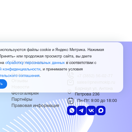
 используются файлы cookie и Яндекс Метрика. Нажимая
Принять» или продолжая просмотр сайта, вы даете
О компании
Контакты
 на
обработку персональных данных
в соответствии с
й конфиденциальности
, и принимаете условия
О нас
тельского соглашения
.
+7 (3852) 56-02-77
Отзывы
sales@pnevmokip.ru
ть
Новости
Барнаул ул. Антона
Фотогалерея
Петрова 236
Партнёры
Пн-Пт: 9:00 до 18:00
Правовая информация