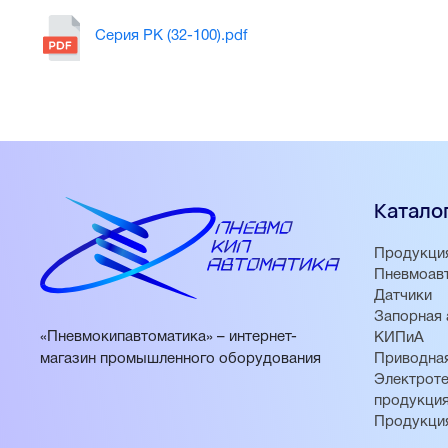
Серия PK (32-100).pdf
Катало
Продукци
Пневмоав
Датчики
Запорная 
«Пневмокипавтоматика» – интернет-
КИПиА
магазин промышленного оборудования
Приводная
Электроте
продукци
Продукци