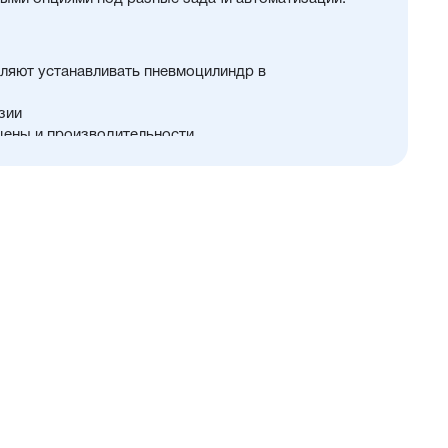
ляют устанавливать пневмоцилиндр в
зии
цены и производительности
 32...100 мм
й и монтажных принадлежностей, включая
у
ть.
и упругие элементы демпфирования
в положения с любой из трёх сторон
ия в пищевой промышленности
нном пространстве
ты