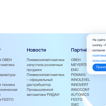
На сайте
кнопку «
г
Новости
Партнёры
согласие
политико
я ОВЕН
Пневмокипавтоматика
ОВЕН
пользова
томатика
запустила розничные
MEYERTEC
Приня
продажи
EMC
арматура
Пневмокипавтоматика
PEMAKS
– официальный
INNOLEVEL
 техника
дистрибьютор
INNOVERT
хническая
Промышленной
INNOCONT
я
автоматики РИДАН
AUTONICS
я FESTO
FESTO
SMC