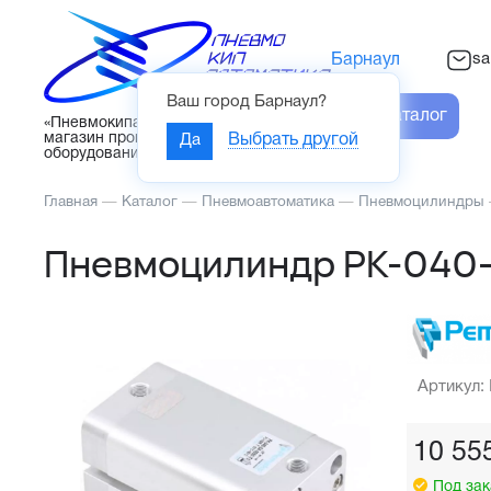
sa
Барнаул
Ваш город
Барнаул
?
Каталог
«Пневмокипавтоматика» – интернет-
магазин промышленного
Да
Выбрать другой
оборудования
Главная
—
Каталог
—
Пневмоавтоматика
—
Пневмоцилиндры
Пневмоцилиндр PK-040-
Артикул:
10 55
Под зак