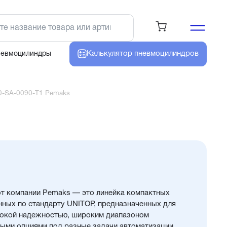
Калькулятор
пневмоцилиндров
невмоцилиндры
0-SA-0090-T1 Pemaks
т компании Pemaks — это линейка компактных
нных по стандарту UNITOP, предназначенных для
сокой надежностью, широким диапазоном
ыми опциями под разные задачи автоматизации.