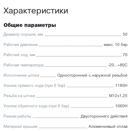
Высокая производительность.
Характеристики
Отличительные черты:
Имеется опрос положения и упругие элементы
Общие параметры
демпфирования
Простая установка датчиков положения с любой из
Диаметр поршня, мм
50
трёх сторон
Подходит для использования в пищевой
Рабочее давление
макс. 10 бар
промышленности
Простой монтаж в ограниченном пространстве
Рабочий ход, мм
70
Низкий уровень шума работы
Рабочая температура
-20...+80С
Исполнение штока
Односторонний с наружной резьбой
Усилие прямого хода (при 6 бар)
1180Н
Резьба на штоке
М12х1,25
Усилие обратного хода (при 6 бар)
1060Н
Режим работы
Двустороннего действия
Материал крышек
Алюминиевый сплав