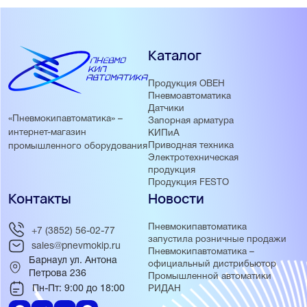
Каталог
Продукция ОВЕН
Пневмоавтоматика
Датчики
«Пневмокипавтоматика» –
Запорная арматура
интернет-магазин
КИПиА
Приводная техника
промышленного оборудования
Электротехническая
продукция
Продукция FESTO
Контакты
Новости
Пневмокипавтоматика
+7 (3852) 56-02-77
запустила розничные продажи
sales@pnevmokip.ru
Пневмокипавтоматика –
Барнаул ул. Антона
официальный дистрибьютор
Петрова 236
Промышленной автоматики
Пн-Пт: 9:00 до 18:00
РИДАН