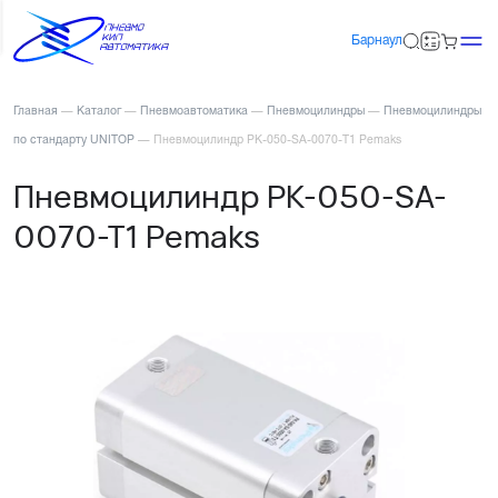
Барнаул
Главная
—
Каталог
—
Пневмоавтоматика
—
Пневмоцилиндры
—
Пневмоцилиндры
по стандарту UNITOP
—
Пневмоцилиндр PK-050-SA-0070-T1 Pemaks
Пневмоцилиндр PK-050-SA-
0070-T1 Pemaks