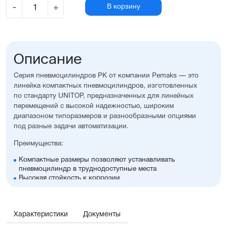
-
+
В корзину
Описание
Серия пневмоцилиндров PK от компании Pemaks — это
линейка компактных пневмоцилиндров, изготовленных
по стандарту UNITOP, предназначенных для линейных
перемещений с высокой надежностью, широким
диапазоном типоразмеров и разнообразными опциями
под разные задачи автоматизации.
Преимущества:
Компактные размеры позволяют устанавливать
пневмоцилиндр в труднодоступные места
Высокая стойкость к коррозии
Оптимальное соотношение цены и производительности
Диапазон диаметров поршня: 32...100 мм
Широкий ассортимент опций и монтажных
Характеристики
принадлежностей, включая антиприворотную
Документы
платформу