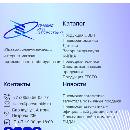
Каталог
Продукция ОВЕН
Пневмоавтоматика
Датчики
«Пневмокипавтоматика» –
Запорная арматура
интернет-магазин
КИПиА
Приводная техника
промышленного оборудования
Электротехническая
продукция
Продукция FESTO
Контакты
Новости
Пневмокипавтоматика
+7 (3852) 56-02-77
запустила розничные продажи
sales@pnevmokip.ru
Пневмокипавтоматика –
Барнаул ул. Антона
официальный дистрибьютор
Петрова 236
Промышленной автоматики
Пн-Пт: 9:00 до 18:00
РИДАН