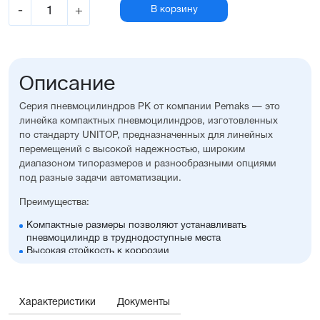
-
+
В корзину
Описание
Серия пневмоцилиндров PK от компании Pemaks — это
линейка компактных пневмоцилиндров, изготовленных
по стандарту UNITOP, предназначенных для линейных
перемещений с высокой надежностью, широким
диапазоном типоразмеров и разнообразными опциями
под разные задачи автоматизации.
Преимущества:
Компактные размеры позволяют устанавливать
пневмоцилиндр в труднодоступные места
Высокая стойкость к коррозии
Оптимальное соотношение цены и производительности
Диапазон диаметров поршня: 32...100 мм
Широкий ассортимент опций и монтажных
Характеристики
принадлежностей, включая антиприворотную
Документы
платформу