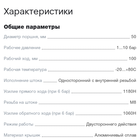
Высокая производительность.
Характеристики
Отличительные черты:
Имеется опрос положения и упругие элементы
Общие параметры
демпфирования
Простая установка датчиков положения с любой из
Диаметр поршня, мм
50
трёх сторон
Подходит для использования в пищевой
Рабочее давление
1...10 бар
промышленности
Простой монтаж в ограниченном пространстве
Рабочий ход, мм
100
Низкий уровень шума работы
Рабочая температура
-20...+80С
Исполнение штока
Односторонний с внутренней резьбой
Усилие прямого хода (при 6 бар)
1180Н
Резьба на штоке
М8
Усилие обратного хода (при 6 бар)
1060Н
Режим работы
Двустороннего действия
Материал крышек
Алюминиевый сплав