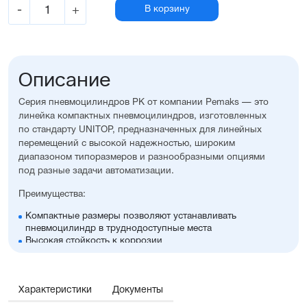
-
+
В корзину
Описание
Серия пневмоцилиндров PK от компании Pemaks — это
линейка компактных пневмоцилиндров, изготовленных
по стандарту UNITOP, предназначенных для линейных
перемещений с высокой надежностью, широким
диапазоном типоразмеров и разнообразными опциями
под разные задачи автоматизации.
Преимущества:
Компактные размеры позволяют устанавливать
пневмоцилиндр в труднодоступные места
Высокая стойкость к коррозии
Оптимальное соотношение цены и производительности
Диапазон диаметров поршня: 32...100 мм
Широкий ассортимент опций и монтажных
Характеристики
принадлежностей, включая антиприворотную
Документы
платформу