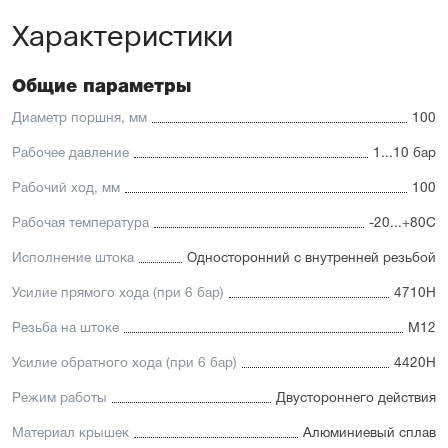
Высокая производительность.
Характеристики
Отличительные черты:
Имеется опрос положения и упругие элементы
Общие параметры
демпфирования
Простая установка датчиков положения с любой из
Диаметр поршня, мм
100
трёх сторон
Подходит для использования в пищевой
Рабочее давление
1...10 бар
промышленности
Простой монтаж в ограниченном пространстве
Рабочий ход, мм
100
Низкий уровень шума работы
Рабочая температура
-20...+80С
Исполнение штока
Односторонний с внутренней резьбой
Усилие прямого хода (при 6 бар)
4710Н
Резьба на штоке
М12
Усилие обратного хода (при 6 бар)
4420Н
Режим работы
Двустороннего действия
Материал крышек
Алюминиевый сплав