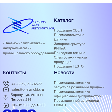
Каталог
Продукция ОВЕН
Пневмоавтоматика
Датчики
«Пневмокипавтоматика» –
Запорная арматура
интернет-магазин
КИПиА
Приводная техника
промышленного оборудования
Электротехническая
продукция
Продукция FESTO
Контакты
Новости
Пневмокипавтоматика
+7 (3852) 56-02-77
запустила розничные продажи
sales@pnevmokip.ru
Пневмокипавтоматика –
Барнаул ул. Антона
официальный дистрибьютор
Петрова 236
Промышленной автоматики
Пн-Пт: 9:00 до 18:00
РИДАН