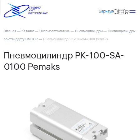
Барнаул
Главная
—
Каталог
—
Пневмоавтоматика
—
Пневмоцилиндры
—
Пневмоцилиндры
по стандарту UNITOP
—
Пневмоцилиндр PK-100-SA-0100 Pemaks
Пневмоцилиндр PK-100-SA-
0100 Pemaks