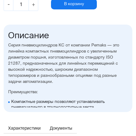
-
+
В корзину
Описание
Серия пневмоцилиндров KC от компании Pemaks — это
линейка компактных пневмоцилиндров с увеличенным
диаметром поршня, изготовленных по стандарту ISO
21287, предназначенных для линейных перемещений с
высокой надежностью, широким диапазоном
типоразмеров и разнообразными опциями под разные
задачи автоматизации.
Преимущества:
Компактные размеры позволяют устанавливать
пневмоцилиндр в труднодоступные места
Высокая стойкость к коррозии
Оптимальное соотношение цены и производительности
Диапазон диаметров поршня: 32...100 мм
Характеристики
Документы
Широкий ассортимент опций и монтажных
принадлежностей, включая антиприворотную