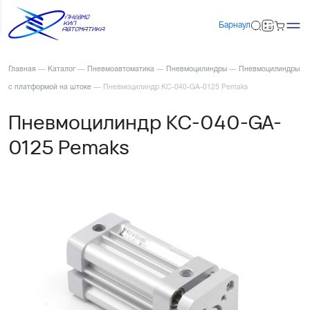
Барнаул
Главная
—
Каталог
—
Пневмоавтоматика
—
Пневмоцилиндры
—
Пневмоцилиндры
с платформой на штоке
—
Пневмоцилиндр KC-040-GA-0125 Pemaks
Пневмоцилиндр KC-040-GA-
0125 Pemaks