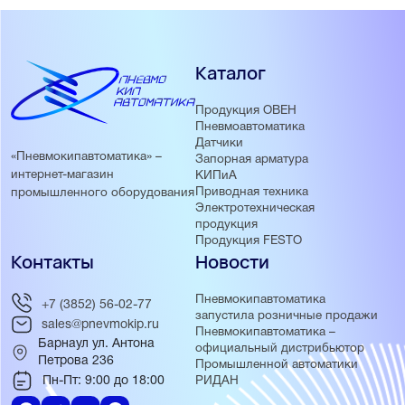
Каталог
Продукция ОВЕН
Пневмоавтоматика
Датчики
«Пневмокипавтоматика» –
Запорная арматура
интернет-магазин
КИПиА
Приводная техника
промышленного оборудования
Электротехническая
продукция
Продукция FESTO
Контакты
Новости
Пневмокипавтоматика
+7 (3852) 56-02-77
запустила розничные продажи
sales@pnevmokip.ru
Пневмокипавтоматика –
Барнаул ул. Антона
официальный дистрибьютор
Петрова 236
Промышленной автоматики
Пн-Пт: 9:00 до 18:00
РИДАН