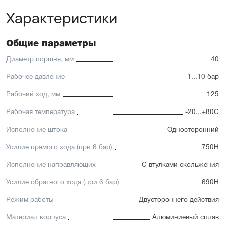
платформу
Характеристики
Высокая производительность.
Отличительные черты:
Общие параметры
Имеется опрос положения и упругие элементы
демпфирования
Диаметр поршня, мм
40
Простая установка датчиков положения с любой из
трёх сторон
Рабочее давление
1...10 бар
Подходит для использования в пищевой
промышленности
Рабочий ход, мм
125
Простой монтаж в ограниченном пространстве
Низкий уровень шума работы
Рабочая температура
-20...+80С
Исполнение штока
Односторонний
Усилие прямого хода (при 6 бар)
750Н
Исполнение направляющих
С втулками скольжения
Усилие обратного хода (при 6 бар)
690Н
Режим работы
Двустороннего действия
Материал корпуса
Алюминиевый сплав