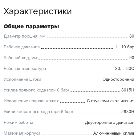
платформу
Характеристики
Высокая производительность.
Отличительные черты:
Общие параметры
Имеется опрос положения и упругие элементы
демпфирования
Диаметр поршня, мм
80
Простая установка датчиков положения с любой из
трёх сторон
Рабочее давление
1...10 бар
Подходит для использования в пищевой
промышленности
Рабочий ход, мм
90
Простой монтаж в ограниченном пространстве
Низкий уровень шума работы
Рабочая температура
-20...+80С
Исполнение штока
Односторонний
Усилие прямого хода (при 6 бар)
3015Н
Исполнение направляющих
С втулками скольжения
Усилие обратного хода (при 6 бар)
2830Н
Режим работы
Двустороннего действия
Материал корпуса
Алюминиевый сплав