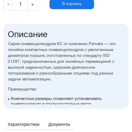
-
+
В корзину
Описание
Серия пневмоцилиндров KC от компании Pemaks — это
линейка компактных пневмоцилиндров с увеличенным
диаметром поршня, изготовленных по стандарту ISO
21287, предназначенных для линейных перемещений с
высокой надежностью, широким диапазоном
типоразмеров и разнообразными опциями под разные
задачи автоматизации.
Преимущества:
Компактные размеры позволяют устанавливать
пневмоцилиндр в труднодоступные места
Высокая стойкость к коррозии
Оптимальное соотношение цены и производительности
Диапазон диаметров поршня: 32...100 мм
Характеристики
Документы
Широкий ассортимент опций и монтажных
принадлежностей, включая антиприворотную