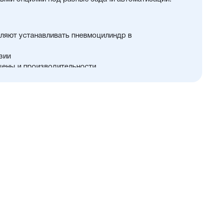
ляют устанавливать пневмоцилиндр в
зии
цены и производительности
 32...100 мм
й и монтажных принадлежностей, включая
у
ть.
и упругие элементы демпфирования
в положения с любой из трёх сторон
ия в пищевой промышленности
нном пространстве
ты