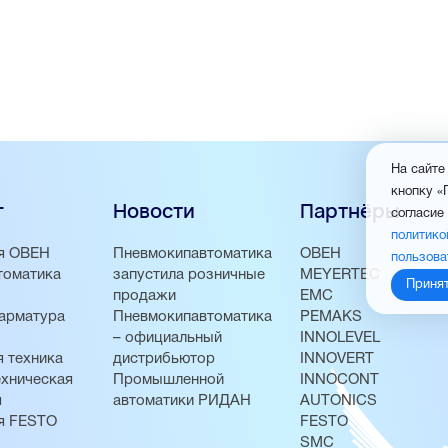
На сайте
кнопку «
г
Новости
Партнёры
согласие
политико
я ОВЕН
Пневмокипавтоматика
ОВЕН
пользова
томатика
запустила розничные
MEYERTEC
Приня
продажи
EMC
арматура
Пневмокипавтоматика
PEMAKS
– официальный
INNOLEVEL
 техника
дистрибьютор
INNOVERT
хническая
Промышленной
INNOCONT
я
автоматики РИДАН
AUTONICS
я FESTO
FESTO
SMC