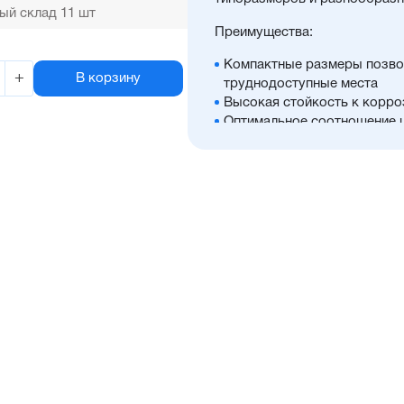
ый склад 11 шт
Преимущества:
Компактные размеры позво
+
В корзину
труднодоступные места
Высокая стойкость к корро
Оптимальное соотношение 
Диапазон диаметров поршня:
Широкий ассортимент опци
антиприворотную платформ
Высокая производительнос
Отличительные черты:
Имеется опрос положения 
Простая установка датчико
Подходит для использован
Простой монтаж в ограниче
Низкий уровень шума рабо