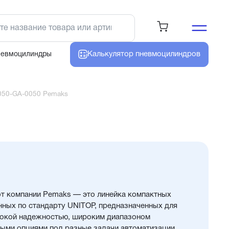
Калькулятор
пневмоцилиндров
невмоцилиндры
050-GA-0050 Pemaks
т компании Pemaks — это линейка компактных
нных по стандарту UNITOP, предназначенных для
сокой надежностью, широким диапазоном
ыми опциями под разные задачи автоматизации.