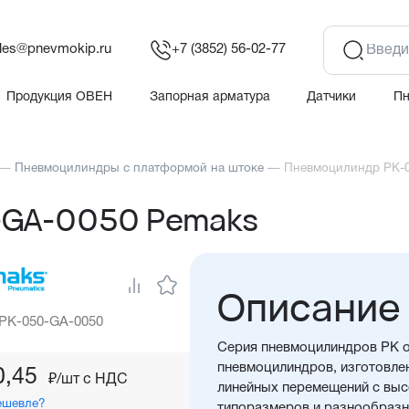
les@pnevmokip.ru
+7 (3852) 56-02-77
Продукция ОВЕН
Запорная арматура
Датчики
П
—
Пневмоцилиндры с платформой на штоке
—
Пневмоцилиндр PK-
-GA-0050 Pemaks
Описание
 PK-050-GA-0050
Серия пневмоцилиндров PK о
пневмоцилиндров, изготовле
0,45
₽/шт c НДС
линейных перемещений с вы
ешевле?
типоразмеров и разнообразн