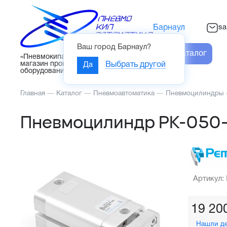
sa
Барнаул
Ваш город
Барнаул
?
Каталог
«Пневмокипавтоматика» – интернет-
магазин промышленного
Да
Выбрать другой
оборудования
Главная
—
Каталог
—
Пневмоавтоматика
—
Пневмоцилиндры
Пневмоцилиндр PK-050
Артикул:
19 20
Нашли д