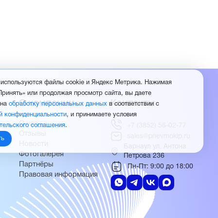
 используются файлы cookie и Яндекс Метрика. Нажимая
Принять» или продолжая просмотр сайта, вы даете
О компании
Контакты
 на
обработку персональных данных
в соответствии с
й конфиденциальности
, и принимаете условия
О нас
тельского соглашения
.
+7 (3852) 56-02-77
Отзывы
sales@pnevmokip.ru
ть
Новости
Барнаул ул. Антона
Фотогалерея
Петрова 236
Партнёры
Пн-Пт: 9:00 до 18:00
Правовая информация