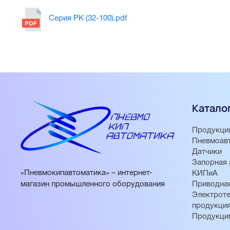
Серия PK (32-100).pdf
Катало
Продукци
Пневмоав
Датчики
Запорная 
«Пневмокипавтоматика» – интернет-
КИПиА
магазин промышленного оборудования
Приводная
Электроте
продукци
Продукци