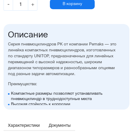
-
+
В корзину
Описание
Серия пневмоцилиндров PK от компании Pemaks — это
линейка компактных пневмоцилиндров, изготовленных
по стандарту UNITOP, предназначенных для линейных
перемещений с высокой надежностью, широким
диапазоном типоразмеров и разнообразными опциями
под разные задачи автоматизации.
Преимущества:
Компактные размеры позволяют устанавливать
пневмоцилиндр в труднодоступные места
Высокая стойкость к коррозии
Оптимальное соотношение цены и производительности
Диапазон диаметров поршня: 32...100 мм
Широкий ассортимент опций и монтажных
Характеристики
принадлежностей, включая антиприворотную
Документы
платформу