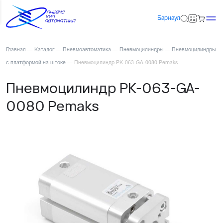
Барнаул
Главная
—
Каталог
—
Пневмоавтоматика
—
Пневмоцилиндры
—
Пневмоцилиндры
с платформой на штоке
—
Пневмоцилиндр PK-063-GA-0080 Pemaks
Пневмоцилиндр PK-063-GA-
0080 Pemaks