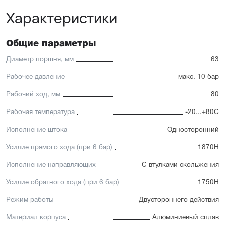
Высокая производительность.
Характеристики
Отличительные черты:
Имеется опрос положения и упругие элементы
Общие параметры
демпфирования
Простая установка датчиков положения с любой из
Диаметр поршня, мм
63
трёх сторон
Подходит для использования в пищевой
Рабочее давление
макс. 10 бар
промышленности
Простой монтаж в ограниченном пространстве
Рабочий ход, мм
80
Низкий уровень шума работы
Рабочая температура
-20...+80С
Исполнение штока
Односторонний
Усилие прямого хода (при 6 бар)
1870Н
Исполнение направляющих
С втулками скольжения
Усилие обратного хода (при 6 бар)
1750Н
Режим работы
Двустороннего действия
Материал корпуса
Алюминиевый сплав