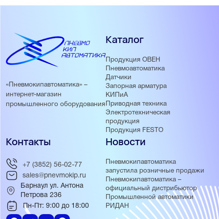
Каталог
Продукция ОВЕН
Пневмоавтоматика
Датчики
«Пневмокипавтоматика» –
Запорная арматура
интернет-магазин
КИПиА
Приводная техника
промышленного оборудования
Электротехническая
продукция
Продукция FESTO
Контакты
Новости
Пневмокипавтоматика
+7 (3852) 56-02-77
запустила розничные продажи
sales@pnevmokip.ru
Пневмокипавтоматика –
Барнаул ул. Антона
официальный дистрибьютор
Петрова 236
Промышленной автоматики
Пн-Пт: 9:00 до 18:00
РИДАН