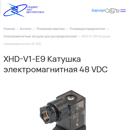
Барнаул
Главная
—
Каталог
—
Пневмоавтоматика
—
Пневмораспределители
—
Электромагнитные катушки для распределителей
—
XHD-V1-E9 Катушка
электромагнитная 48 VDC
XHD-V1-E9 Катушка
электромагнитная 48 VDC