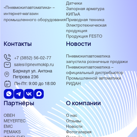
Датчики
«Пневмокипавтоматика» –
Запорная арматура
интернет-магазин
КИПиА
Приводная техника
промышленного оборудования
Электротехническая
продукция
Продукция FESTO
Контакты
Новости
Пневмокипавтоматика
+7 (3852) 56-02-77
запустила розничные продажи
sales@pnevmokip.ru
Пневмокипавтоматика –
Барнаул ул. Антона
официальный дистрибьютор
Петрова 236
Промышленной автоматики
Пн-Пт: 9:00 до 18:00
РИДАН
Партнёры
О компании
ОВЕН
О нас
MEYERTEC
Отзывы
EMC
Новости
PEMAKS
Фотогалерея