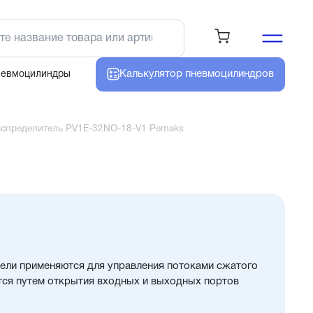
Калькулятор
пневмоцилиндров
невмоцилиндры
аспределитель PV1E-32NO-18-V1 Pemaks
ели применяются для управления потоками сжатого
тся путем открытия входных и выходных портов