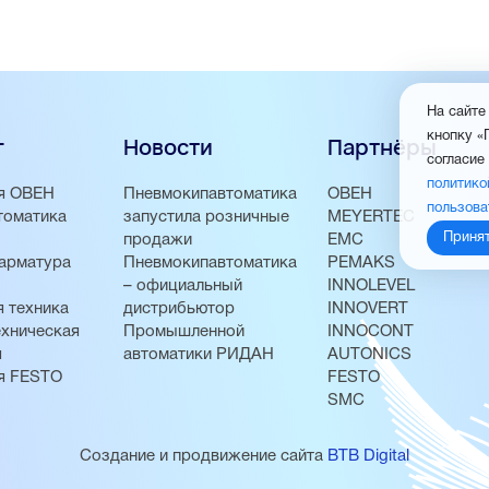
На сайте
кнопку «
г
Новости
Партнёры
согласие
политико
я ОВЕН
Пневмокипавтоматика
ОВЕН
пользова
томатика
запустила розничные
MEYERTEC
Приня
продажи
EMC
арматура
Пневмокипавтоматика
PEMAKS
– официальный
INNOLEVEL
 техника
дистрибьютор
INNOVERT
хническая
Промышленной
INNOCONT
я
автоматики РИДАН
AUTONICS
я FESTO
FESTO
SMC
Создание и продвижение сайта
BTB Digital