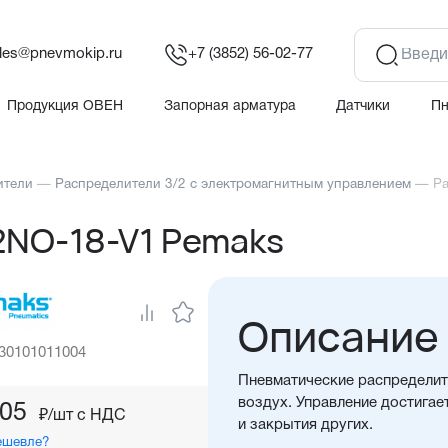
les@pnevmokip.ru
+7 (3852) 56-02-77
Продукция ОВЕН
Запорная арматура
Датчики
П
ители
—
Распределители 3/2 с электромагнитным управлением
—
Р
2NO-18-V1 Pemaks
Описание
 30101011004
Пневматические распределит
воздух. Управление достигае
,05
₽/шт c НДС
и закрытия других.
ешевле?