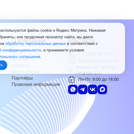
 используются файлы cookie и Яндекс Метрика. Нажимая
Принять» или продолжая просмотр сайта, вы даете
О компании
Контакты
 на
обработку персональных данных
в соответствии с
й конфиденциальности
, и принимаете условия
О нас
+7 (3852) 56-02-77
тельского соглашения
.
Отзывы
sales@pnevmokip.ru
ть
Новости
Барнаул ул. Антона
Фотогалерея
Петрова 236
Партнёры
Пн-Пт: 9:00 до 18:00
Правовая информация