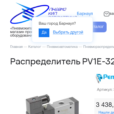
sa
Барнаул
Ваш город
Барнаул
?
Каталог
«Пневмокипавтоматика» – интернет-
магазин промышленного
Да
Выбрать другой
оборудования
Главная
—
Каталог
—
Пневмоавтоматика
—
Пневмораспредел
Распределитель PV1E-3
Артикул:
3 438
Нашли д