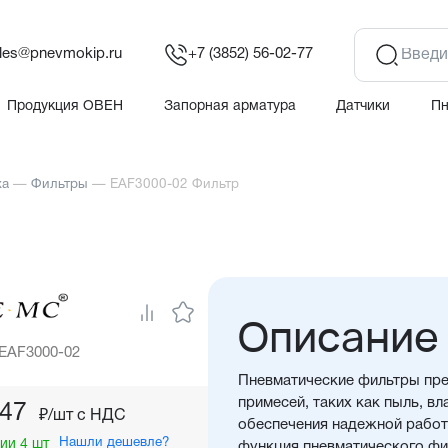
les@pnevmokip.ru
+7 (3852) 56-02-77
Продукция ОВЕН
Запорная арматура
Датчики
П
ха
—
Фильтры
—
EAF3000-02 Фильтр
Описание
 EAF3000-02
Пневматические фильтры пре
примесей, таких как пыль, вл
,47
₽/шт c НДС
обеспечения надежной работ
Нашли дешевле?
ии 4 шт
функция пневматического фил