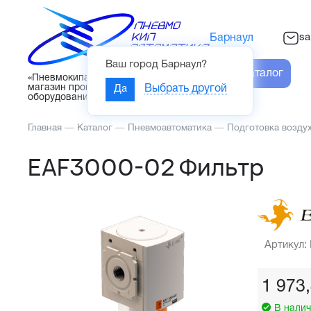
sa
Барнаул
Ваш город
Барнаул
?
Каталог
«Пневмокипавтоматика» – интернет-
магазин промышленного
Да
Выбрать другой
оборудования
Главная
—
Каталог
—
Пневмоавтоматика
—
Подготовка возду
EAF3000-02 Фильтр
Артикул:
1 973
В налич