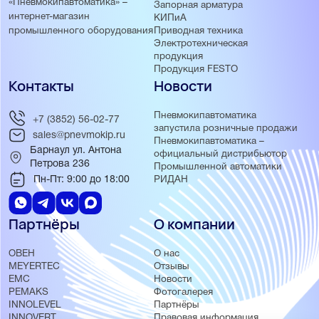
«Пневмокипавтоматика» –
Запорная арматура
интернет-магазин
КИПиА
Приводная техника
промышленного оборудования
Электротехническая
продукция
Продукция FESTO
Контакты
Новости
Пневмокипавтоматика
+7 (3852) 56-02-77
запустила розничные продажи
sales@pnevmokip.ru
Пневмокипавтоматика –
Барнаул ул. Антона
официальный дистрибьютор
Петрова 236
Промышленной автоматики
Пн-Пт: 9:00 до 18:00
РИДАН
Партнёры
О компании
ОВЕН
О нас
MEYERTEC
Отзывы
EMC
Новости
PEMAKS
Фотогалерея
INNOLEVEL
Партнёры
INNOVERT
Правовая информация