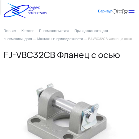
Барнаул
Главная
—
Каталог
—
Пневмоавтоматика
—
Принадлежности для
пневмоцилиндров
—
Монтажные принадлежности
—
FJ-VBC32CB Фланец с осью
FJ-VBC32CB Фланец с осью