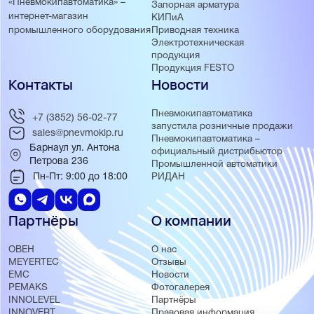
«Пневмокипавтоматика» –
Запорная арматура
интернет-магазин
КИПиА
Приводная техника
промышленного оборудования
Электротехническая
продукция
Продукция FESTO
Контакты
Новости
Пневмокипавтоматика
+7 (3852) 56-02-77
запустила розничные продажи
sales@pnevmokip.ru
Пневмокипавтоматика –
Барнаул ул. Антона
официальный дистрибьютор
Петрова 236
Промышленной автоматики
Пн-Пт: 9:00 до 18:00
РИДАН
Партнёры
О компании
ОВЕН
О нас
MEYERTEC
Отзывы
EMC
Новости
PEMAKS
Фотогалерея
INNOLEVEL
Партнёры
INNOVERT
Правовая информация