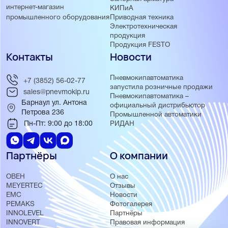
интернет-магазин
КИПиА
Приводная техника
промышленного оборудования
Электротехническая
продукция
Продукция FESTO
Контакты
Новости
Пневмокипавтоматика
+7 (3852) 56-02-77
запустила розничные продажи
sales@pnevmokip.ru
Пневмокипавтоматика –
Барнаул ул. Антона
официальный дистрибьютор
Петрова 236
Промышленной автоматики
Пн-Пт: 9:00 до 18:00
РИДАН
Партнёры
О компании
ОВЕН
О нас
MEYERTEC
Отзывы
EMC
Новости
PEMAKS
Фотогалерея
INNOLEVEL
Партнёры
INNOVERT
Правовая информация