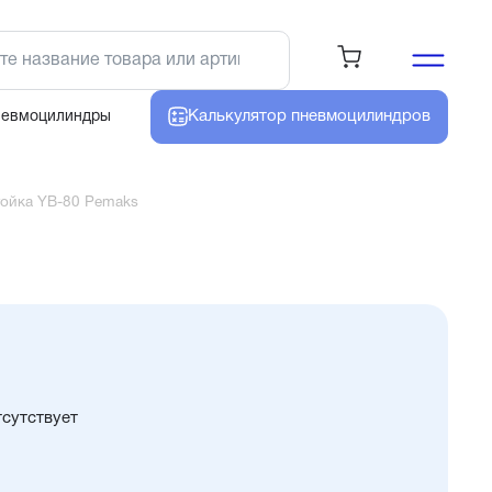
Калькулятор
пневмоцилиндров
невмоцилиндры
тойка YB-80 Pemaks
тсутствует