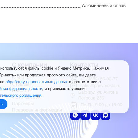
Алюминиевый сплав
О компании
Контакты
 используются файлы cookie и Яндекс Метрика. Нажимая
Принять» или продолжая просмотр сайта, вы даете
О нас
+7 (3852) 56-02-77
 на
обработку персональных данных
в соответствии с
Отзывы
sales@pnevmokip.ru
й конфиденциальности
, и принимаете условия
Новости
Барнаул ул. Антона
тельского соглашения
.
Фотогалерея
Петрова 236
Партнёры
ть
Пн-Пт: 9:00 до 18:00
Правовая информация