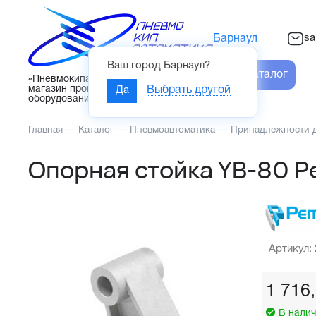
sa
Барнаул
Ваш город
Барнаул
?
Каталог
«Пневмокипавтоматика» – интернет-
магазин промышленного
Да
Выбрать другой
оборудования
Главная
—
Каталог
—
Пневмоавтоматика
—
Принадлежности 
Опорная стойка YB-80 P
Артикул:
1 716
В налич