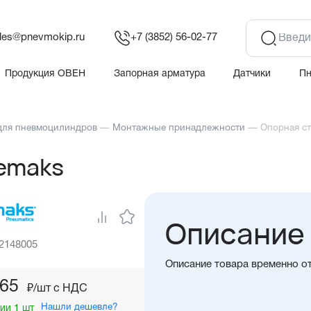
les@pnevmokip.ru
+7 (3852) 56-02-77
Продукция ОВЕН
Запорная арматура
Датчики
П
для пневмоцилиндров
—
Монтажные принадлежности
—
Опорная с
emaks
Описание
 2148005
Описание товара временно о
,65
₽/шт c НДС
Нашли дешевле?
ии 1 шт