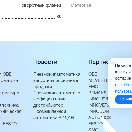
Поворотный фланец
Материал
80
г
Новости
Партнёры
На сайте
кнопку «
я ОВЕН
Пневмокипавтоматика
ОВЕН
согласие
томатика
запустила розничные
MEYERTEC
политико
продажи
EMC
пользова
арматура
Пневмокипавтоматика
PEMAKS
– официальный
INNOLEVEL
Приня
 техника
дистрибьютор
INNOVERT
хническая
Промышленной
INNOCONT
я
автоматики РИДАН
AUTONICS
я FESTO
FESTO
SMC