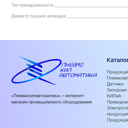
Тип принадлежности
Диаметр поршня цилиндра
Катало
Продукци
Пневмоав
Датчики
Запорная 
«Пневмокипавтоматика» – интернет-
КИПиА
магазин промышленного оборудования
Приводная
Электроте
продукци
Продукци