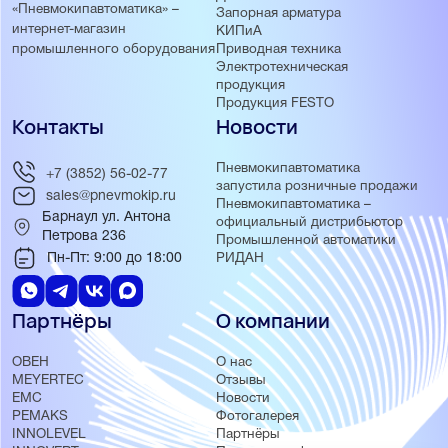
«Пневмокипавтоматика» –
Запорная арматура
интернет-магазин
КИПиА
Приводная техника
промышленного оборудования
Электротехническая
продукция
Продукция FESTO
Контакты
Новости
Пневмокипавтоматика
+7 (3852) 56-02-77
запустила розничные продажи
sales@pnevmokip.ru
Пневмокипавтоматика –
Барнаул ул. Антона
официальный дистрибьютор
Петрова 236
Промышленной автоматики
Пн-Пт: 9:00 до 18:00
РИДАН
Партнёры
О компании
ОВЕН
О нас
MEYERTEC
Отзывы
EMC
Новости
PEMAKS
Фотогалерея
INNOLEVEL
Партнёры