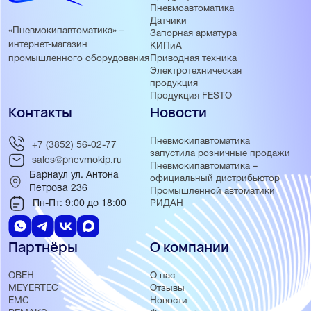
Пневмоавтоматика
Датчики
«Пневмокипавтоматика» –
Запорная арматура
интернет-магазин
КИПиА
Приводная техника
промышленного оборудования
Электротехническая
продукция
Продукция FESTO
Контакты
Новости
Пневмокипавтоматика
+7 (3852) 56-02-77
запустила розничные продажи
sales@pnevmokip.ru
Пневмокипавтоматика –
Барнаул ул. Антона
официальный дистрибьютор
Петрова 236
Промышленной автоматики
Пн-Пт: 9:00 до 18:00
РИДАН
Партнёры
О компании
ОВЕН
О нас
MEYERTEC
Отзывы
EMC
Новости