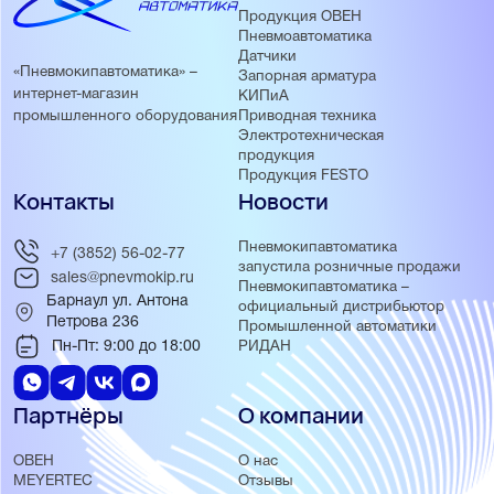
Продукция ОВЕН
Пневмоавтоматика
Датчики
«Пневмокипавтоматика» –
Запорная арматура
интернет-магазин
КИПиА
Приводная техника
промышленного оборудования
Электротехническая
продукция
Продукция FESTO
Контакты
Новости
Пневмокипавтоматика
+7 (3852) 56-02-77
запустила розничные продажи
sales@pnevmokip.ru
Пневмокипавтоматика –
Барнаул ул. Антона
официальный дистрибьютор
Петрова 236
Промышленной автоматики
Пн-Пт: 9:00 до 18:00
РИДАН
Партнёры
О компании
ОВЕН
О нас
MEYERTEC
Отзывы