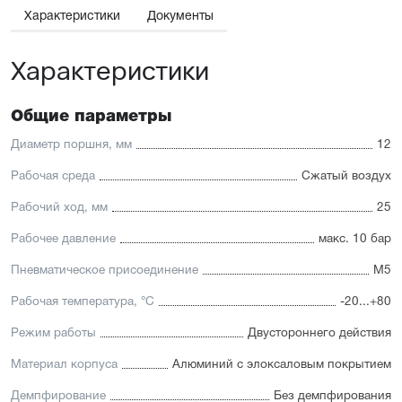
принадлежностей.
Характеристики
Документы
Отличительные черты:
Характеристики
Низкий уровень шума
Взаимозаменяемость с подобными цилиндрами других
брендов и лёгкий монтаж
Для поршней диаметром от 12 до 25 мм шток и
Общие параметры
направляющая изготовлены из высококачественной
нержавеющей стали, устойчивой к коррозии. Для
Диаметр поршня, мм
12
направляющих поршней диаметром от 32 до 63 мм
применяется хромированная сталь
Рабочая среда
Сжатый воздух
Уплотнение — полиуретан (PU) с возможностью
замены на уплотнения с расширенным температурным
Рабочий ход, мм
25
диапазоном (FKM/Viton)
Рабочее давление
макс. 10 бар
Пневматическое присоединение
М5
Рабочая температура, °C
-20...+80
Режим работы
Двустороннего действия
Материал корпуса
Алюминий с элоксаловым покрытием
Демпфирование
Без демпфирования