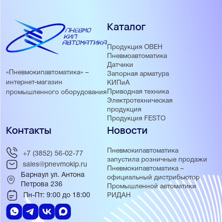
Каталог
Продукция ОВЕН
Пневмоавтоматика
Датчики
«Пневмокипавтоматика» –
Запорная арматура
интернет-магазин
КИПиА
Приводная техника
промышленного оборудования
Электротехническая
продукция
Продукция FESTO
Контакты
Новости
Пневмокипавтоматика
+7 (3852) 56-02-77
запустила розничные продажи
sales@pnevmokip.ru
Пневмокипавтоматика –
Барнаул ул. Антона
официальный дистрибьютор
Петрова 236
Промышленной автоматики
Пн-Пт: 9:00 до 18:00
РИДАН