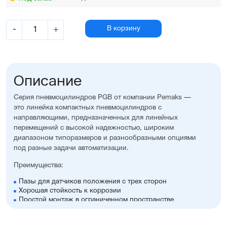
-
+
В корзину
Описание
Серия пневмоцилиндров PGB от компании Pemaks —
это линейка компактных пневмоцилиндров с
направляющими, предназначенных для линейных
перемещений с высокой надежностью, широким
диапазоном типоразмеров и разнообразными опциями
под разные задачи автоматизации.
Преимущества:
Пазы для датчиков положения с трех сторон
Хорошая стойкость к коррозии
Простой монтаж в ограниченном пространстве
Диапазон диаметров поршня: 12...63 мм
Широкий ассортимент опций и монтажных