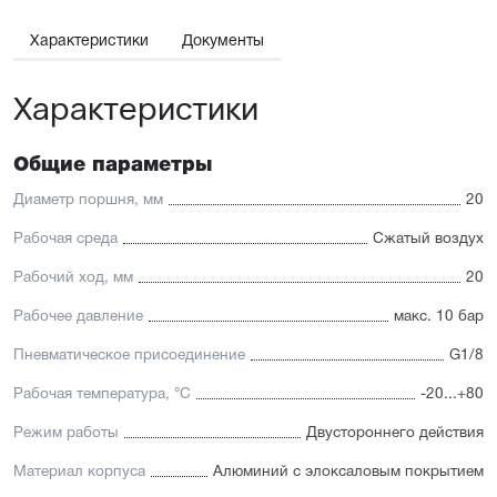
Широкий ассортимент опций и монтажных
принадлежностей.
Характеристики
Документы
Отличительные черты:
Характеристики
Низкий уровень шума
Взаимозаменяемость с подобными цилиндрами других
брендов и лёгкий монтаж
Для поршней диаметром от 12 до 25 мм шток и
Общие параметры
направляющая изготовлены из высококачественной
нержавеющей стали, устойчивой к коррозии. Для
Диаметр поршня, мм
20
направляющих поршней диаметром от 32 до 63 мм
применяется хромированная сталь
Рабочая среда
Сжатый воздух
Уплотнение — полиуретан (PU) с возможностью
замены на уплотнения с расширенным температурным
Рабочий ход, мм
20
диапазоном (FKM/Viton)
Рабочее давление
макс. 10 бар
Пневматическое присоединение
G1/8
Рабочая температура, °C
-20...+80
Режим работы
Двустороннего действия
Материал корпуса
Алюминий с элоксаловым покрытием