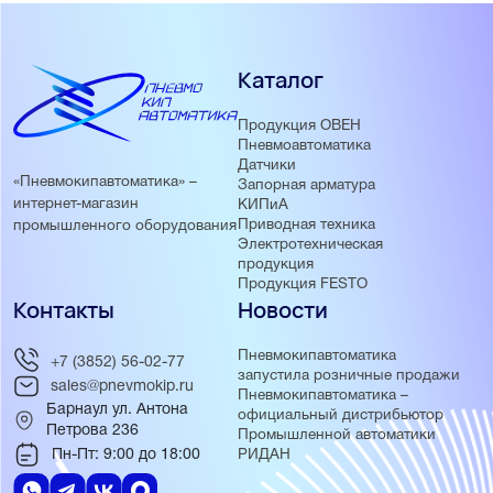
Каталог
Продукция ОВЕН
Пневмоавтоматика
Датчики
«Пневмокипавтоматика» –
Запорная арматура
интернет-магазин
КИПиА
Приводная техника
промышленного оборудования
Электротехническая
продукция
Продукция FESTO
Контакты
Новости
Пневмокипавтоматика
+7 (3852) 56-02-77
запустила розничные продажи
sales@pnevmokip.ru
Пневмокипавтоматика –
Барнаул ул. Антона
официальный дистрибьютор
Петрова 236
Промышленной автоматики
Пн-Пт: 9:00 до 18:00
РИДАН