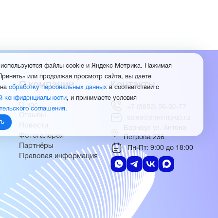
 используются файлы cookie и Яндекс Метрика. Нажимая
Принять» или продолжая просмотр сайта, вы даете
О компании
Контакты
 на
обработку персональных данных
в соответствии с
й конфиденциальности
, и принимаете условия
О нас
+7 (3852) 56-02-77
тельского соглашения
.
Отзывы
sales@pnevmokip.ru
ть
Новости
Барнаул ул. Антона
Фотогалерея
Петрова 236
Партнёры
Пн-Пт: 9:00 до 18:00
Правовая информация