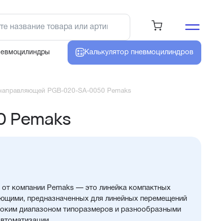
Калькулятор
пневмоцилиндров
невмоцилиндры
направляющей PGB-020-SA-0050 Pemaks
0 Pemaks
от компании Pemaks — это линейка компактных
ющими, предназначенных для линейных перемещений
роким диапазоном типоразмеров и разнообразными
автоматизации.