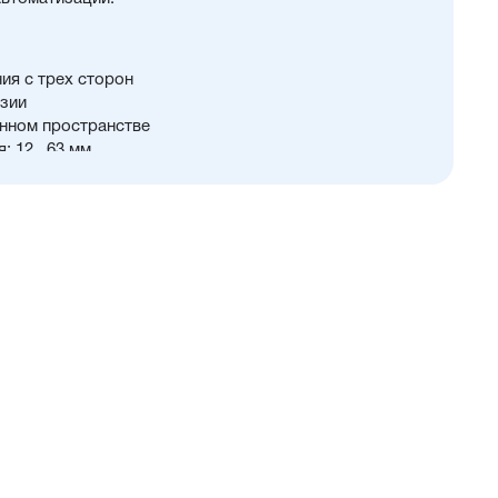
ия с трех сторон
зии
нном пространстве
 12...63 мм
й и монтажных принадлежностей.
бными цилиндрами других брендов и лёгкий монтаж
12 до 25 мм шток и направляющая изготовлены из
еющей стали, устойчивой к коррозии. Для
етром от 32 до 63 мм применяется хромированная
PU) с возможностью замены на уплотнения с
м диапазоном (FKM/Viton)