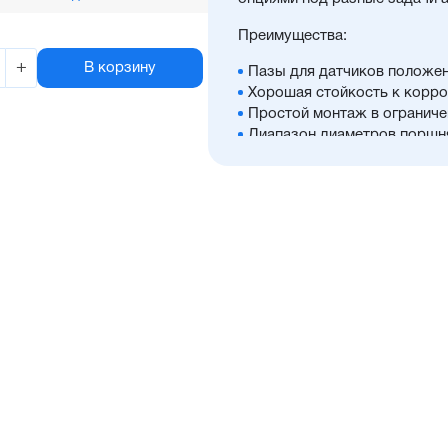
Преимущества:
+
В корзину
Пазы для датчиков положен
Хорошая стойкость к корро
Простой монтаж в ограниче
Диапазон диаметров поршня:
Широкий ассортимент опци
Отличительные черты:
Низкий уровень шума
Взаимозаменяемость с подо
Для поршней диаметром от 
высококачественной нержав
направляющих поршней диам
сталь
Уплотнение — полиуретан (
расширенным температурны