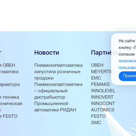
На сайте
кнопку «
г
Новости
Партнёры
согласие
политико
я ОВЕН
Пневмокипавтоматика
ОВЕН
пользова
томатика
запустила розничные
MEYERTEC
Приня
продажи
EMC
арматура
Пневмокипавтоматика
PEMAKS
– официальный
INNOLEVEL
 техника
дистрибьютор
INNOVERT
хническая
Промышленной
INNOCONT
я
автоматики РИДАН
AUTONICS
я FESTO
FESTO
SMC