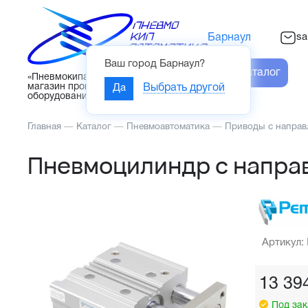
sa
Барнаул
Ваш город
Барнаул
?
Каталог
«Пневмокипавтоматика» – интернет-
магазин промышленного
Да
Выбрать другой
оборудования
Главная
—
Каталог
—
Пневмоавтоматика
—
Приводы с напра
Пневмоцилиндр с напр
Артикул:
13 39
Под зак