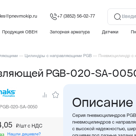
les@pnevmokip.ru
+7 (3852) 56-02-77
Продукция ОВЕН
Запорная арматура
Датчики
П
вляющими
—
Цилиндры с направляющими PGB
—
Пневмоцилиндр с 
авляющей PGB-020-SA-005
Описание
 PGB-020-SA-0050
Серия пневмоцилиндров PGB 
пневмоцилиндров с направля
4,05
₽/шт c НДС
с высокой надежностью, ши
Нашли дешевле?
аз
опциями под разные задачи 