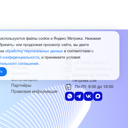
 используются файлы cookie и Яндекс Метрика. Нажимая
Принять» или продолжая просмотр сайта, вы даете
О компании
Контакты
 на
обработку персональных данных
в соответствии с
й конфиденциальности
, и принимаете условия
О нас
+7 (3852) 56-02-77
тельского соглашения
.
Отзывы
sales@pnevmokip.ru
ть
Новости
Барнаул ул. Антона
Фотогалерея
Петрова 236
Партнёры
Пн-Пт: 9:00 до 18:00
Правовая информация