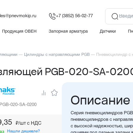
les@pnevmokip.ru
+7 (3852) 56-02-77
Продукция ОВЕН
Запорная арматура
Датчики
П
вляющими
—
Цилиндры с направляющими PGB
—
Пневмоцилиндр с 
авляющей PGB-020-SA-020
Описание
 PGB-020-SA-0200
Серия пневмоцилиндров PGB 
пневмоцилиндров с направля
9,35
₽/шт c НДС
с высокой надежностью, ши
Нашли дешевле?
аз
опциями под разные задачи 