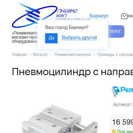
sa
Барнаул
Ваш город
Барнаул
?
Каталог
«Пневмокипавтоматика» – интернет-
магазин промышленного
Да
Выбрать другой
оборудования
Главная
—
Каталог
—
Пневмоавтоматика
—
Приводы с напра
Пневмоцилиндр с напр
Артикул:
16 59
Под зак