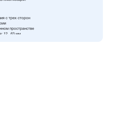
ия с трех сторон
зии
нном пространстве
 12...63 мм
й и монтажных принадлежностей.
бными цилиндрами других брендов и лёгкий монтаж
12 до 25 мм шток и направляющая изготовлены из
еющей стали, устойчивой к коррозии. Для
етром от 32 до 63 мм применяется хромированная
PU) с возможностью замены на уплотнения с
м диапазоном (FKM/Viton)