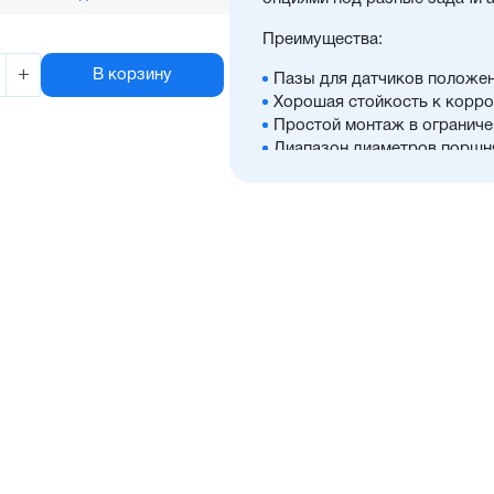
Преимущества:
+
В корзину
Пазы для датчиков положен
Хорошая стойкость к корро
Простой монтаж в ограниче
Диапазон диаметров поршня:
Широкий ассортимент опци
Отличительные черты:
Низкий уровень шума
Взаимозаменяемость с подо
Для поршней диаметром от 
высококачественной нержав
направляющих поршней диам
сталь
Уплотнение — полиуретан (
расширенным температурны