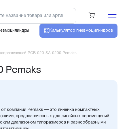
Калькулятор
пневмоцилиндров
невмоцилиндры
направляющей PGB-020-SA-0200 Pemaks
0 Pemaks
от компании Pemaks — это линейка компактных
ющими, предназначенных для линейных перемещений
роким диапазоном типоразмеров и разнообразными
автоматизации.