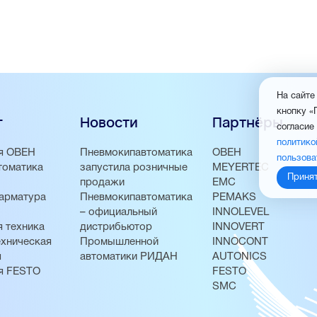
На сайте
кнопку «
г
Новости
Партнёры
согласие
политико
я ОВЕН
Пневмокипавтоматика
ОВЕН
пользова
томатика
запустила розничные
MEYERTEC
Приня
продажи
EMC
арматура
Пневмокипавтоматика
PEMAKS
– официальный
INNOLEVEL
 техника
дистрибьютор
INNOVERT
хническая
Промышленной
INNOCONT
я
автоматики РИДАН
AUTONICS
я FESTO
FESTO
SMC