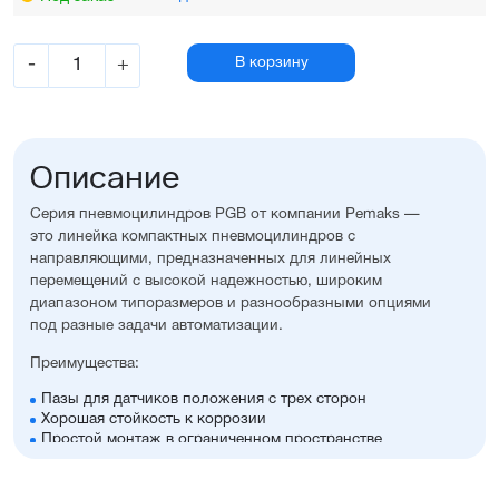
-
+
В корзину
Описание
Серия пневмоцилиндров PGB от компании Pemaks —
это линейка компактных пневмоцилиндров с
направляющими, предназначенных для линейных
перемещений с высокой надежностью, широким
диапазоном типоразмеров и разнообразными опциями
под разные задачи автоматизации.
Преимущества:
Пазы для датчиков положения с трех сторон
Хорошая стойкость к коррозии
Простой монтаж в ограниченном пространстве
Диапазон диаметров поршня: 12...63 мм
Широкий ассортимент опций и монтажных