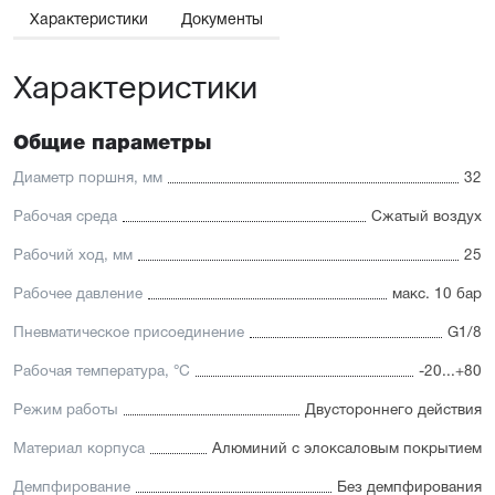
принадлежностей.
Характеристики
Документы
Отличительные черты:
Характеристики
Низкий уровень шума
Взаимозаменяемость с подобными цилиндрами других
брендов и лёгкий монтаж
Для поршней диаметром от 12 до 25 мм шток и
Общие параметры
направляющая изготовлены из высококачественной
нержавеющей стали, устойчивой к коррозии. Для
Диаметр поршня, мм
32
направляющих поршней диаметром от 32 до 63 мм
применяется хромированная сталь
Рабочая среда
Сжатый воздух
Уплотнение — полиуретан (PU) с возможностью
замены на уплотнения с расширенным температурным
Рабочий ход, мм
25
диапазоном (FKM/Viton)
Рабочее давление
макс. 10 бар
Пневматическое присоединение
G1/8
Рабочая температура, °C
-20...+80
Режим работы
Двустороннего действия
Материал корпуса
Алюминий с элоксаловым покрытием
Демпфирование
Без демпфирования