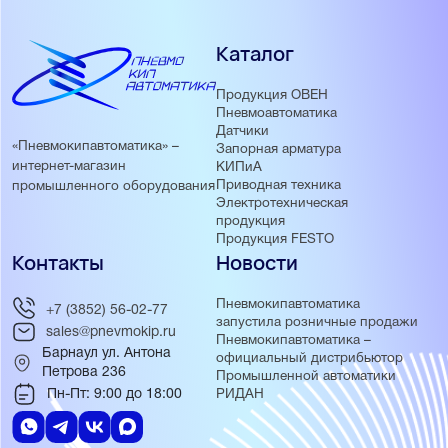
Каталог
Продукция ОВЕН
Пневмоавтоматика
Датчики
«Пневмокипавтоматика» –
Запорная арматура
интернет-магазин
КИПиА
Приводная техника
промышленного оборудования
Электротехническая
продукция
Продукция FESTO
Контакты
Новости
Пневмокипавтоматика
+7 (3852) 56-02-77
запустила розничные продажи
sales@pnevmokip.ru
Пневмокипавтоматика –
Барнаул ул. Антона
официальный дистрибьютор
Петрова 236
Промышленной автоматики
Пн-Пт: 9:00 до 18:00
РИДАН