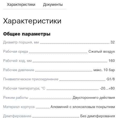
принадлежностей.
Характеристики
Документы
Отличительные черты:
Характеристики
Низкий уровень шума
Взаимозаменяемость с подобными цилиндрами других
брендов и лёгкий монтаж
Для поршней диаметром от 12 до 25 мм шток и
Общие параметры
направляющая изготовлены из высококачественной
нержавеющей стали, устойчивой к коррозии. Для
Диаметр поршня, мм
32
направляющих поршней диаметром от 32 до 63 мм
применяется хромированная сталь
Рабочая среда
Сжатый воздух
Уплотнение — полиуретан (PU) с возможностью
замены на уплотнения с расширенным температурным
Рабочий ход, мм
160
диапазоном (FKM/Viton)
Рабочее давление
макс. 10 бар
Пневматическое присоединение
G1/8
Рабочая температура, °C
-20...+80
Режим работы
Двустороннего действия
Материал корпуса
Алюминий с элоксаловым покрытием
Демпфирование
Без демпфирования