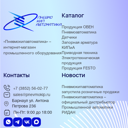
Каталог
Продукция ОВЕН
Пневмоавтоматика
Датчики
«Пневмокипавтоматика» –
Запорная арматура
интернет-магазин
КИПиА
Приводная техника
промышленного оборудования
Электротехническая
продукция
Продукция FESTO
Контакты
Новости
Пневмокипавтоматика
+7 (3852) 56-02-77
запустила розничные продажи
sales@pnevmokip.ru
Пневмокипавтоматика –
Барнаул ул. Антона
официальный дистрибьютор
Петрова 236
Промышленной автоматики
Пн-Пт: 9:00 до 18:00
РИДАН