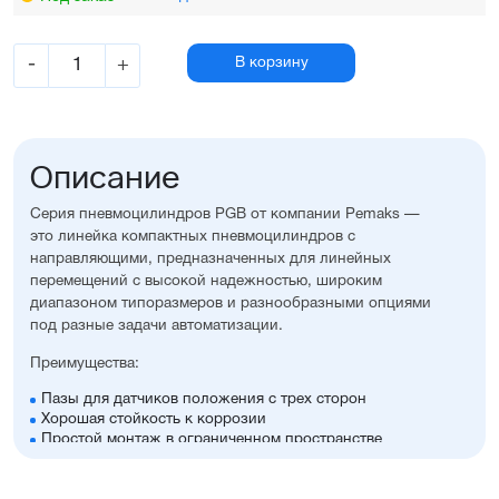
-
+
В корзину
Описание
Серия пневмоцилиндров PGB от компании Pemaks —
это линейка компактных пневмоцилиндров с
направляющими, предназначенных для линейных
перемещений с высокой надежностью, широким
диапазоном типоразмеров и разнообразными опциями
под разные задачи автоматизации.
Преимущества:
Пазы для датчиков положения с трех сторон
Хорошая стойкость к коррозии
Простой монтаж в ограниченном пространстве
Диапазон диаметров поршня: 12...63 мм
Широкий ассортимент опций и монтажных