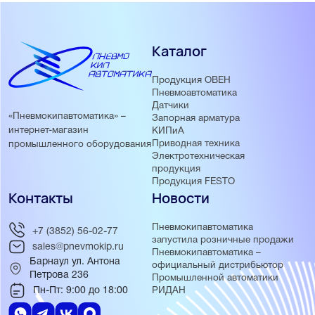
Каталог
Продукция ОВЕН
Пневмоавтоматика
Датчики
«Пневмокипавтоматика» –
Запорная арматура
интернет-магазин
КИПиА
Приводная техника
промышленного оборудования
Электротехническая
продукция
Продукция FESTO
Контакты
Новости
Пневмокипавтоматика
+7 (3852) 56-02-77
запустила розничные продажи
sales@pnevmokip.ru
Пневмокипавтоматика –
Барнаул ул. Антона
официальный дистрибьютор
Петрова 236
Промышленной автоматики
Пн-Пт: 9:00 до 18:00
РИДАН