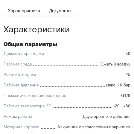
Широкий ассортимент опций и монтажных
принадлежностей.
Характеристики
Документы
Отличительные черты:
Характеристики
Низкий уровень шума
Взаимозаменяемость с подобными цилиндрами других
брендов и лёгкий монтаж
Для поршней диаметром от 12 до 25 мм шток и
Общие параметры
направляющая изготовлены из высококачественной
нержавеющей стали, устойчивой к коррозии. Для
Диаметр поршня, мм
40
направляющих поршней диаметром от 32 до 63 мм
применяется хромированная сталь
Рабочая среда
Сжатый воздух
Уплотнение — полиуретан (PU) с возможностью
замены на уплотнения с расширенным температурным
Рабочий ход, мм
25
диапазоном (FKM/Viton)
Рабочее давление
макс. 10 бар
Пневматическое присоединение
G1/8
Рабочая температура, °C
-20...+80
Режим работы
Двустороннего действия
Материал корпуса
Алюминий с элоксаловым покрытием