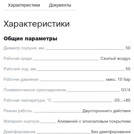
принадлежностей.
Характеристики
Документы
Отличительные черты:
Характеристики
Низкий уровень шума
Взаимозаменяемость с подобными цилиндрами других
брендов и лёгкий монтаж
Для поршней диаметром от 12 до 25 мм шток и
Общие параметры
направляющая изготовлены из высококачественной
нержавеющей стали, устойчивой к коррозии. Для
Диаметр поршня, мм
50
направляющих поршней диаметром от 32 до 63 мм
применяется хромированная сталь
Рабочая среда
Сжатый воздух
Уплотнение — полиуретан (PU) с возможностью
замены на уплотнения с расширенным температурным
Рабочий ход, мм
50
диапазоном (FKM/Viton)
Рабочее давление
макс. 10 бар
Пневматическое присоединение
G1/4
Рабочая температура, °C
-20...+80
Режим работы
Двустороннего действия
Материал корпуса
Алюминий с элоксаловым покрытием
Демпфирование
Без демпфирования