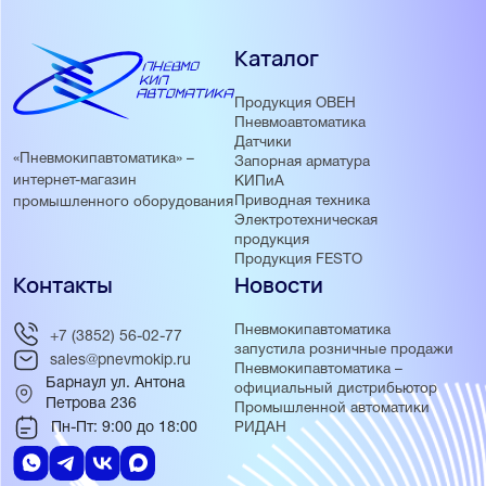
Каталог
Продукция ОВЕН
Пневмоавтоматика
Датчики
«Пневмокипавтоматика» –
Запорная арматура
интернет-магазин
КИПиА
Приводная техника
промышленного оборудования
Электротехническая
продукция
Продукция FESTO
Контакты
Новости
Пневмокипавтоматика
+7 (3852) 56-02-77
запустила розничные продажи
sales@pnevmokip.ru
Пневмокипавтоматика –
Барнаул ул. Антона
официальный дистрибьютор
Петрова 236
Промышленной автоматики
Пн-Пт: 9:00 до 18:00
РИДАН