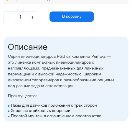
-
+
В корзину
Описание
Серия пневмоцилиндров PGB от компании Pemaks —
это линейка компактных пневмоцилиндров с
направляющими, предназначенных для линейных
перемещений с высокой надежностью, широким
диапазоном типоразмеров и разнообразными опциями
под разные задачи автоматизации.
Преимущества:
Пазы для датчиков положения с трех сторон
Хорошая стойкость к коррозии
Простой монтаж в ограниченном пространстве
Диапазон диаметров поршня: 12...63 мм
Широкий ассортимент опций и монтажных