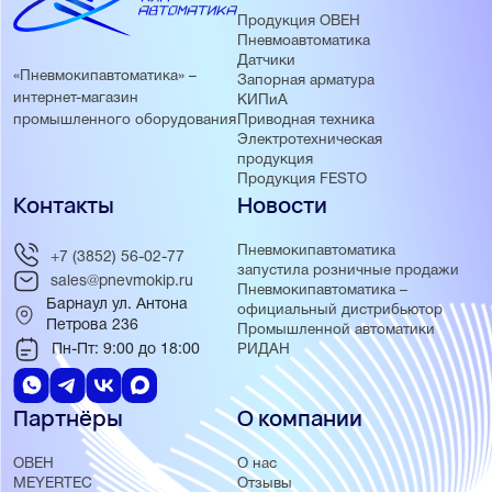
Продукция ОВЕН
Пневмоавтоматика
Датчики
«Пневмокипавтоматика» –
Запорная арматура
интернет-магазин
КИПиА
Приводная техника
промышленного оборудования
Электротехническая
продукция
Продукция FESTO
Контакты
Новости
Пневмокипавтоматика
+7 (3852) 56-02-77
запустила розничные продажи
sales@pnevmokip.ru
Пневмокипавтоматика –
Барнаул ул. Антона
официальный дистрибьютор
Петрова 236
Промышленной автоматики
Пн-Пт: 9:00 до 18:00
РИДАН
Партнёры
О компании
ОВЕН
О нас
MEYERTEC
Отзывы