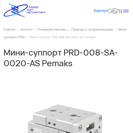
Барнаул
Главная
—
Каталог
—
Пневмоавтоматика
—
Приводы с направляющими
—
Мини-
суппорты PRD
—
Мини-суппорт PRD-008-SA-0020-AS Pemaks
Мини-суппорт PRD-008-SA-
0020-AS Pemaks