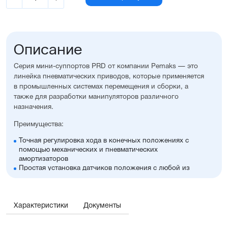
Описание
Серия мини-суппортов PRD от компании Pemaks — это
линейка пневматических приводов, которые применяется
в промышленных системах перемещения и сборки, а
также для разработки манипуляторов различного
назначения.
Преимущества:
Точная регулировка хода в конечных положениях с
помощью механических и пневматических
амортизаторов
Простая установка датчиков положения с любой из
трёх сторон цилиндра
Плавный ход благодаря прецизионным направляющим,
даже на больших рабочих скоростях
Диапазон диаметров поршня: 8...25 мм
Характеристики
Документы
Высокая устойчивость к коррозии