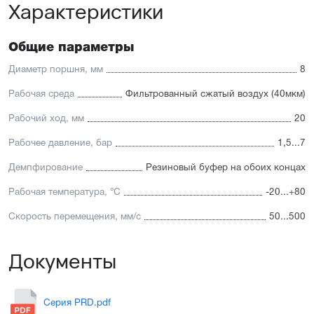
Характеристики
Отличительные черты:
Бесконтактный опрос положения
Шток и линейные направляющие изготовлены из
Общие параметры
нержавеющей стали
Низкий уровень шума
Диаметр поршня, мм
8
Рабочая среда
Фильтрованный сжатый воздух (40мкм)
Рабочий ход, мм
20
Рабочее давление, бар
1,5...7
Демпфирование
Резиновый буфер на обоих концах
Рабочая температура, °C
-20...+80
Скорость перемещения, мм/с
50...500
Документы
Серия PRD.pdf