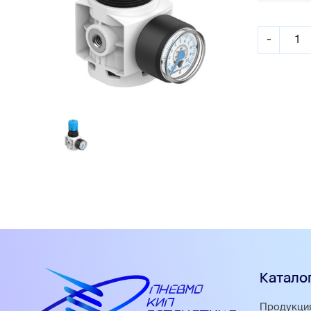
-
Катало
Продукци