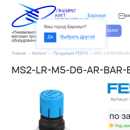
sa
Барнаул
Ваш город
Барнаул
?
Каталог
«Пневмокипавтоматика» – интернет-
магазин промышленного
Да
Выбрать другой
оборудования
Главная
—
Каталог
—
Продукция FESTO
—
MS2-LR-M5-D6-AR-
MS2-LR-M5-D6-AR-BAR-B
Артикул:
по з
Под зак