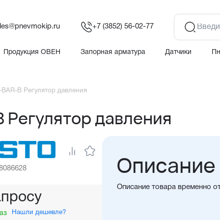
les@pnevmokip.ru
+7 (3852) 56-02-77
Продукция ОВЕН
Запорная арматура
Датчики
П
BAR-B Регулятор давления
 Регулятор давления
Описание
 8086628
Описание товара временно о
апросу
Нашли дешевле?
аз