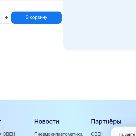
+
В корзину
г
Новости
Партнёры
я ОВЕН
Пневмокипавтоматика
ОВЕН
На сайте