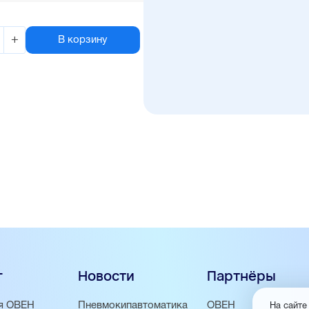
+
В корзину
г
Новости
Партнёры
я ОВЕН
Пневмокипавтоматика
ОВЕН
На сайте