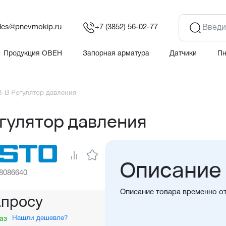
les@pnevmokip.ru
+7 (3852) 56-02-77
Продукция ОВЕН
Запорная арматура
Датчики
П
-B Регулятор давления
гулятор давления
Описание
 8086640
Описание товара временно о
апросу
Нашли дешевле?
аз