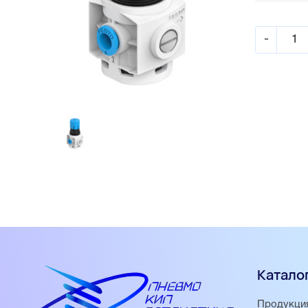
-
Катало
Продукци