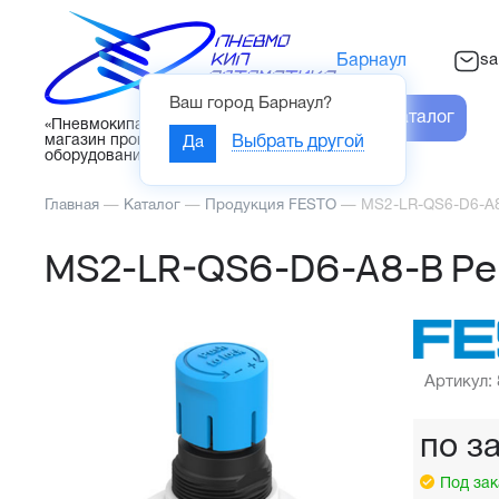
sa
Барнаул
Ваш город
Барнаул
?
Каталог
«Пневмокипавтоматика» – интернет-
магазин промышленного
Да
Выбрать другой
оборудования
Главная
—
Каталог
—
Продукция FESTO
—
MS2-LR-QS6-D6-A8
MS2-LR-QS6-D6-A8-B Ре
Артикул:
по з
Под зак