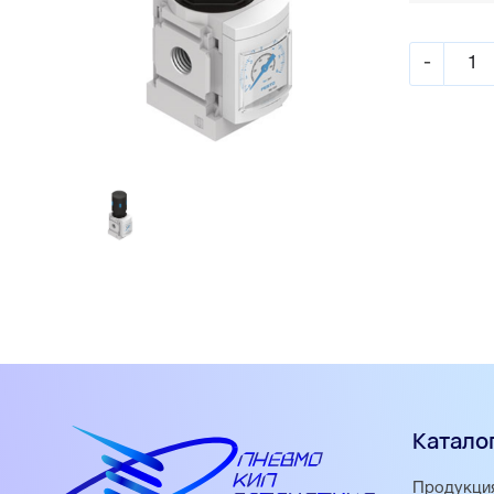
-
Катало
Продукци