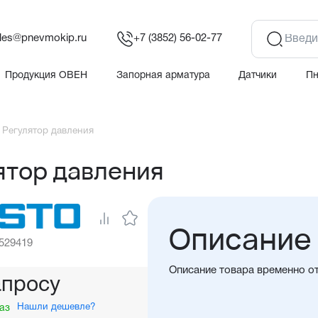
les@pnevmokip.ru
+7 (3852) 56-02-77
Продукция ОВЕН
Запорная арматура
Датчики
П
 Регулятор давления
ятор давления
Описание
 529419
Описание товара временно о
апросу
Нашли дешевле?
аз