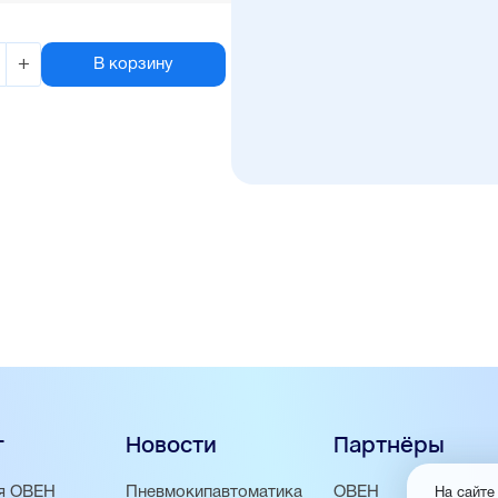
+
В корзину
г
Новости
Партнёры
я ОВЕН
Пневмокипавтоматика
ОВЕН
На сайте