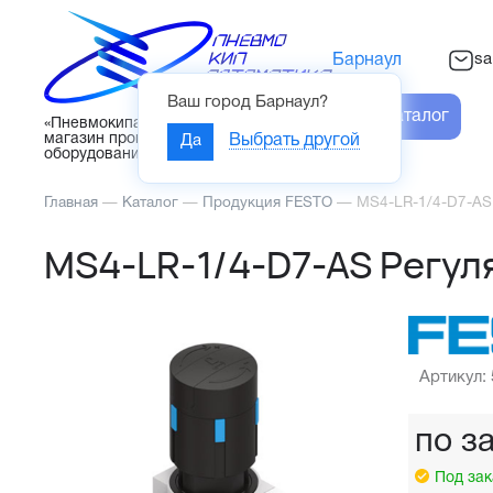
sa
Барнаул
Ваш город
Барнаул
?
Каталог
«Пневмокипавтоматика» – интернет-
магазин промышленного
Да
Выбрать другой
оборудования
Главная
—
Каталог
—
Продукция FESTO
—
MS4-LR-1/4-D7-AS
MS4-LR-1/4-D7-AS Регул
Артикул:
по з
Под зак