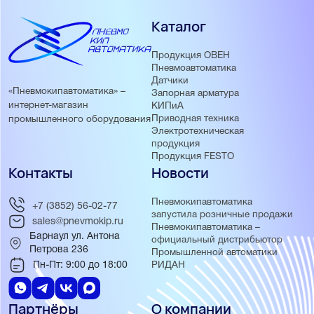
Каталог
Продукция ОВЕН
Пневмоавтоматика
Датчики
«Пневмокипавтоматика» –
Запорная арматура
интернет-магазин
КИПиА
Приводная техника
промышленного оборудования
Электротехническая
продукция
Продукция FESTO
Контакты
Новости
Пневмокипавтоматика
+7 (3852) 56-02-77
запустила розничные продажи
sales@pnevmokip.ru
Пневмокипавтоматика –
Барнаул ул. Антона
официальный дистрибьютор
Петрова 236
Промышленной автоматики
Пн-Пт: 9:00 до 18:00
РИДАН
Партнёры
О компании