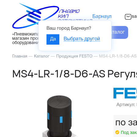
sa
Барнаул
Ваш город
Барнаул
?
Каталог
«Пневмокипавтоматика» – интернет-
магазин промышленного
Да
Выбрать другой
оборудования
Главная
—
Каталог
—
Продукция FESTO
—
MS4-LR-1/8-D6-AS
MS4-LR-1/8-D6-AS Регул
Артикул:
по з
Под зак