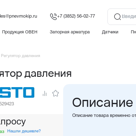
les@pnevmokip.ru
+7 (3852) 56-02-77
Продукция ОВЕН
Запорная арматура
Датчики
П
 Регулятор давления
ятор давления
Описание
 529423
Описание товара временно о
апросу
Нашли дешевле?
аз