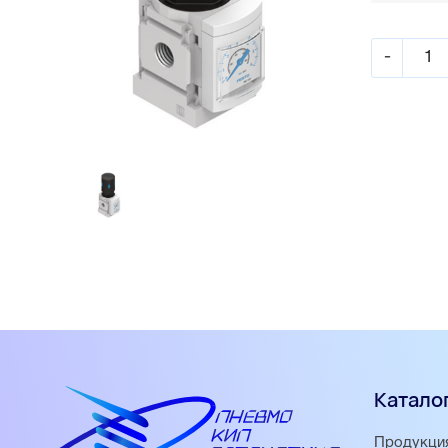
-
Катало
Продукци