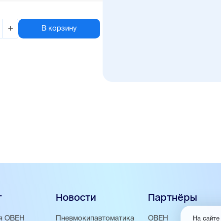
+
В корзину
г
Новости
Партнёры
я ОВЕН
Пневмокипавтоматика
ОВЕН
На сайте