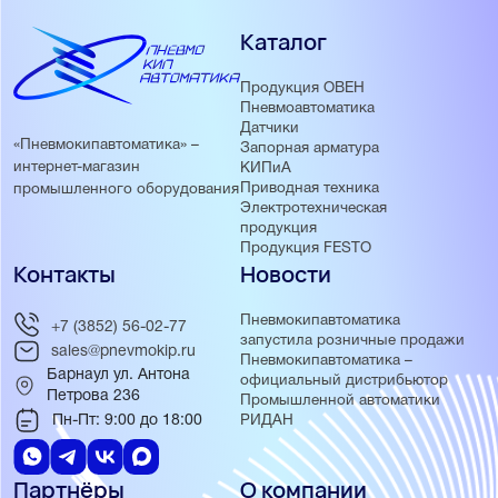
Каталог
Продукция ОВЕН
Пневмоавтоматика
Датчики
«Пневмокипавтоматика» –
Запорная арматура
интернет-магазин
КИПиА
Приводная техника
промышленного оборудования
Электротехническая
продукция
Продукция FESTO
Контакты
Новости
Пневмокипавтоматика
+7 (3852) 56-02-77
запустила розничные продажи
sales@pnevmokip.ru
Пневмокипавтоматика –
Барнаул ул. Антона
официальный дистрибьютор
Петрова 236
Промышленной автоматики
Пн-Пт: 9:00 до 18:00
РИДАН
Партнёры
О компании