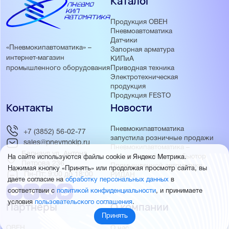
Каталог
Продукция ОВЕН
Пневмоавтоматика
Датчики
«Пневмокипавтоматика» –
Запорная арматура
интернет-магазин
КИПиА
Приводная техника
промышленного оборудования
Электротехническая
продукция
Продукция FESTO
Контакты
Новости
Пневмокипавтоматика
+7 (3852) 56-02-77
запустила розничные продажи
sales@pnevmokip.ru
Пневмокипавтоматика –
Барнаул ул. Антона
официальный дистрибьютор
На сайте используются файлы cookie и Яндекс Метрика.
Петрова 236
Промышленной автоматики
Нажимая кнопку «Принять» или продолжая просмотр сайта, вы
Пн-Пт: 9:00 до 18:00
РИДАН
даете согласие на
обработку персональных данных
в
соответствии с
политикой конфиденциальности
, и принимаете
условия
пользовательского соглашения
.
Партнёры
О компании
Принять
ОВЕН
О нас