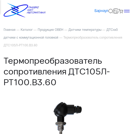
Барнаул
Главная
—
Каталог
—
Продукция ОВЕН
—
Датчики температуры
—
ДТСхх5
датчики с коммутационной головкой
—
Термопреобразователь сопротивления
ДТС105Л-РТ100.В3.60
Термопреобразователь
сопротивления ДТС105Л-
РТ100.В3.60