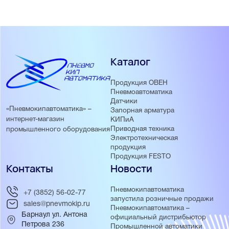
Каталог
Продукция ОВЕН
Пневмоавтоматика
Датчики
«Пневмокипавтоматика» –
Запорная арматура
интернет-магазин
КИПиА
Приводная техника
промышленного оборудования
Электротехническая
продукция
Продукция FESTO
Контакты
Новости
Пневмокипавтоматика
+7 (3852) 56-02-77
запустила розничные продажи
sales@pnevmokip.ru
Пневмокипавтоматика –
Барнаул ул. Антона
официальный дистрибьютор
Петрова 236
Промышленной автоматики