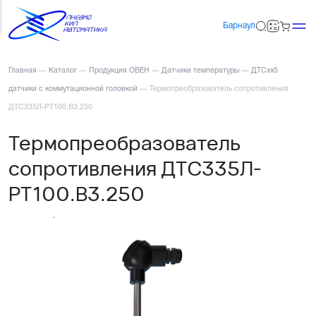
Барнаул
Главная
—
Каталог
—
Продукция ОВЕН
—
Датчики температуры
—
ДТСхх5
датчики с коммутационной головкой
—
Термопреобразователь сопротивления
ДТС335Л-РТ100.В3.250
Термопреобразователь
сопротивления ДТС335Л-
РТ100.В3.250