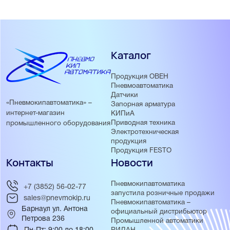
Каталог
Продукция ОВЕН
Пневмоавтоматика
Датчики
«Пневмокипавтоматика» –
Запорная арматура
интернет-магазин
КИПиА
Приводная техника
промышленного оборудования
Электротехническая
продукция
Продукция FESTO
Контакты
Новости
Пневмокипавтоматика
+7 (3852) 56-02-77
запустила розничные продажи
sales@pnevmokip.ru
Пневмокипавтоматика –
Барнаул ул. Антона
официальный дистрибьютор
Петрова 236
Промышленной автоматики